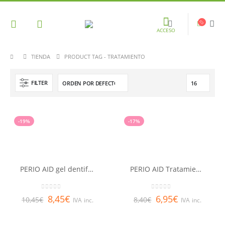
ACCESO
TIENDA
PRODUCT TAG -
TRATAMIENTO
FILTER
-19%
-17%
PERIO AID gel dentifrico 75 ml
PERIO AID Tratamiento, Colutorio 150 ml
0
out of 5
0
out of 5
8,45
€
6,95
€
10,45
€
8,40
€
IVA inc.
IVA inc.