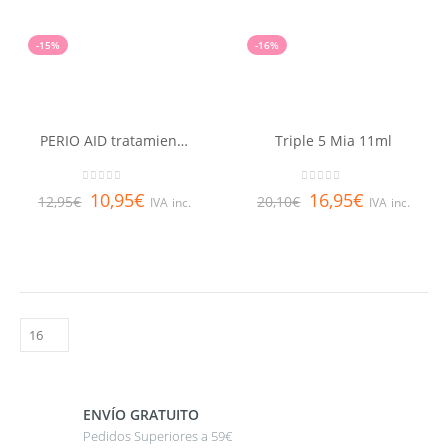
-15%
-16%
PERIO AID tratamiento, colutorio 500 ml
Triple 5 Mia 11ml
0
out of 5
0
out of 5
10,95
€
16,95
€
12,95
€
20,10
€
IVA inc.
IVA inc.
ENVÍO GRATUITO
Pedidos Superiores a 59€