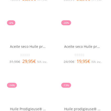
-6%
-20%
Aceite seco Huile prodigieuse® NUXE 100ml
Aceite seco Huile prodigieuse® NUXE 50ml
0
out of 5
0
out of 5
29,95
€
19,95
€
31,90
€
24,90
€
IVA inc.
IVA inc.
-14%
-13%
Huile Prodigieuse® Florale NUXE 100ml
Huile prodigieuse® or NUXE 100ml