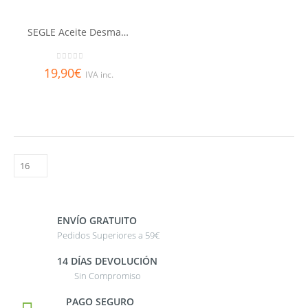
SEGLE Aceite Desmaquillante
0
out of 5
19,90
€
IVA inc.
ENVÍO GRATUITO
Pedidos Superiores a 59€
14 DÍAS DEVOLUCIÓN
Sin Compromiso
PAGO SEGURO