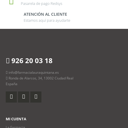
Pasarela de pago Redsys
ATENCIÓN AL CLIENTE
Estamos aquí para ayudarte
926 20 03 18
info@farmacialauraquintana.es
Ronda de Alarcos, 34, 13002 Ciudad Real
España
MI CUENTA
La Farmacia