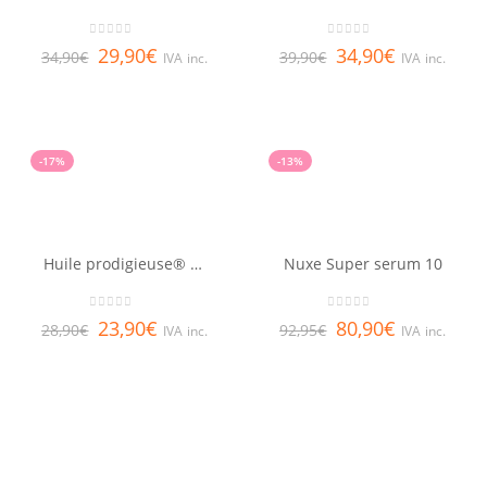
0
out of 5
0
out of 5
29,90
€
34,90
€
34,90
€
39,90
€
IVA inc.
IVA inc.
-17%
-13%
Huile prodigieuse® or NUXE 50ml
Nuxe Super serum 10
0
out of 5
0
out of 5
23,90
€
80,90
€
28,90
€
92,95
€
IVA inc.
IVA inc.