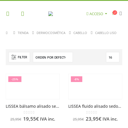
ACCESO
TIENDA
DERMOCOSMÉTICA
CABELLO
CABELLO LISO
FILTER
-25%
-8%
LISSEA bálsamo alisado sedoso RENE FURTERER 150 ml
LISSEA fluido alisado sedoso RENE FURTERER 125 ml
0
out of 5
0
out of 5
19,55
€
23,95
€
IVA inc.
IVA inc.
25,95
€
25,95
€