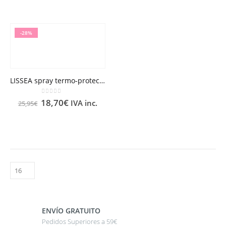
-28%
LISSEA spray termo-protector alisador RENE FURTERER 150 ml
0
out of 5
18,70
€
IVA inc.
25,95
€
ENVÍO GRATUITO
Pedidos Superiores a 59€