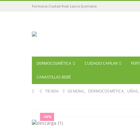
Farmacia Ciudad Real Laura Quintana
DERMOCOSMÉTICA
CUIDADO CAPILAR
FERT
CANASTILLAS BEBÉ
TIENDA
GENERAL
,
DERMOCOSMÉTICA
,
UÑAS
,
-16%