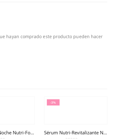
 que hayan comprado este producto pueden hacer
-3%
Bálsamo de Noche Nutri-Fortificante Nuxuriance® Gold 50ml
Sérum Nutri-Revitalizante Nuxuriance® Gold 30ml