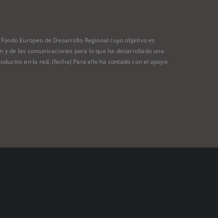
ondo Europeo de Desarrollo Regional cuyo objetivo es
ión y de las comunicaciones para lo que ha desarrollado una
oductos en la red. (fecha) Para ello ha contado con el apoyo