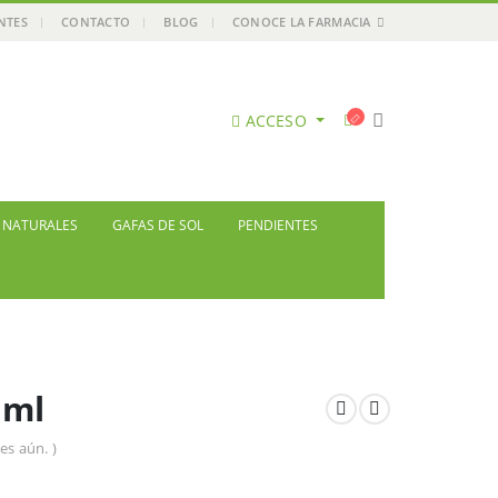
ENTES
CONTACTO
BLOG
CONOCE LA FARMACIA
ACCESO
S NATURALES
GAFAS DE SOL
PENDIENTES
1ml
es aún. )