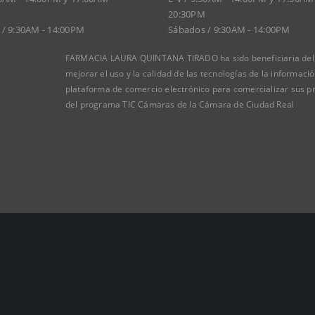
20:30PM
/ 9:30AM - 14:00PM
Sábados / 9:30AM - 14:00PM
FARMACIA LAURA QUINTANA TIRADO ha sido beneficiaria del F
mejorar el uso y la calidad de las tecnologías de la informac
plataforma de comercio electrónico para comercializar sus pr
del programa TIC Cámaras de la Cámara de Ciudad Real