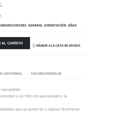
.
.
ENDURECEDORES
,
GENERAL
,
HIDRATACIÓN
,
UÑAS
 AL CARRITO
AÑADIR A LA LISTA DE DESEOS
N ADICIONAL
VALORACIONES (0)
y saludables.
recedor y un filtro UV para prevenir la
 dañadas que se quiebran o capean fácilmente.