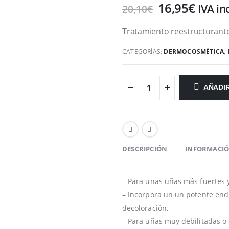
16,95
€
IVA inc
20,10
€
Tratamiento reestructurante
CATEGORÍAS:
DERMOCOSMÉTICA
,
AÑADIR
DESCRIPCIÓN
INFORMACIÓ
– Para unas uñas más fuertes 
– Incorpora un un potente endu
decoloración.
– Para uñas muy debilitadas o