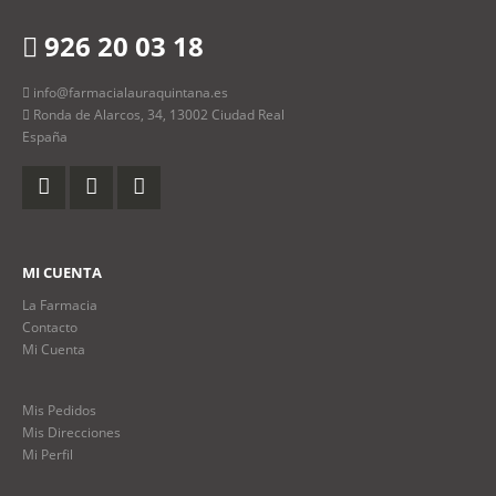
926 20 03 18
info@farmacialauraquintana.es
Ronda de Alarcos, 34, 13002 Ciudad Real
España
MI CUENTA
La Farmacia
Contacto
Mi Cuenta
Mis Pedidos
Mis Direcciones
Mi Perfil