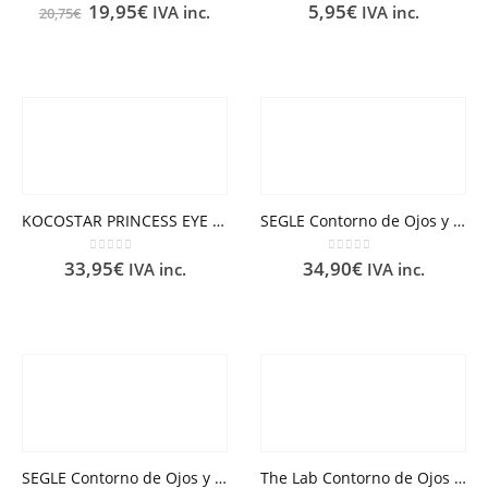
0
out of 5
0
out of 5
19,95
€
5,95
€
IVA inc.
IVA inc.
20,75
€
KOCOSTAR PRINCESS EYE PATCH 60 PARCHES
SEGLE Contorno de Ojos y labios Flash Sérum
0
out of 5
0
out of 5
33,95
€
34,90
€
IVA inc.
IVA inc.
SEGLE Contorno de Ojos y Labios Pure Retinol
The Lab Contorno de Ojos Integral 15 ml