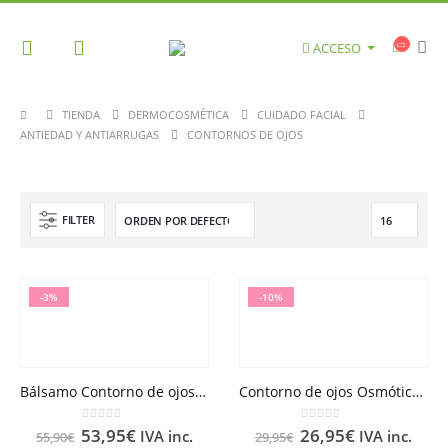
ACCESO
TIENDA
DERMOCOSMÉTICA
CUIDADO FACIAL
ANTIEDAD Y ANTIARRUGAS
CONTORNOS DE OJOS
FILTER
-3%
-10%
Bálsamo Contorno de ojos Luminosidad Nuxuriance® Gold 15ml
Contorno de ojos Osmótico LQ
0
out of 5
0
out of 5
53,95
€
26,95
€
IVA inc.
IVA inc.
55,90
€
29,95
€