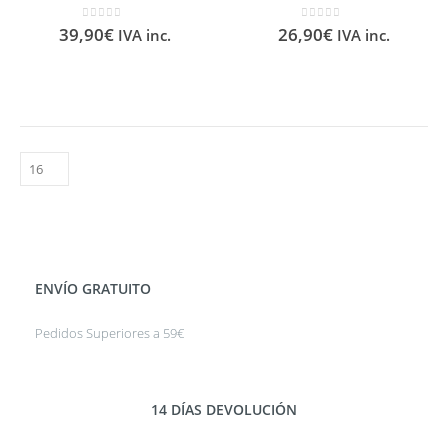
0
out of 5
0
out of 5
39,90
€
26,90
€
IVA inc.
IVA inc.
ENVÍO GRATUITO
Pedidos Superiores a 59€
14 DÍAS DEVOLUCIÓN