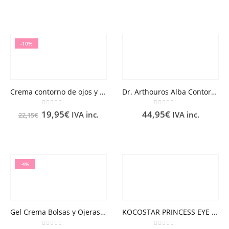
-10%
Crema contorno de ojos y labios LQ
Dr. Arthouros Alba Contorno de Ojos Alta Potencia
0
out of 5
0
out of 5
19,95
€
44,95
€
IVA inc.
IVA inc.
22,15
€
-4%
Gel Crema Bolsas y Ojeras LQ
KOCOSTAR PRINCESS EYE PATCH 2 PARCHES