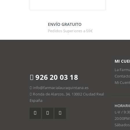
ENVÍO GRATUITO
Pedidos Superiores a 59€
MI CUE
La Farma
926 20 03 18
Contact
Mi Cuen
info@farmacialauraquintana.es
Ronda de Alarcos, 34, 13002 Ciudad Real
España
HORARI
L-V / 9:
20:00PM
Sábados 