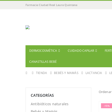
Farmacia Ciudad Real Laura Quintana
DERMOCOSMÉTICA
CUIDADO CAPILAR
FERT
CANASTILLAS BEBÉ
TIENDA
BEBÉS Y MAMÁS
LACTANCIA
L
Ordenar 
CATEGORÍAS
Antibióticos naturales
-15%
Bebés y Mamás