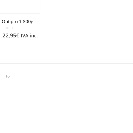
 Optipro 1 800g
0
out of 5
22,95
€
IVA inc.
€