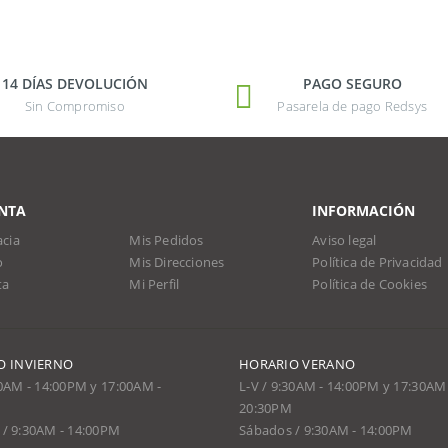
14 DÍAS DEVOLUCIÓN
PAGO SEGURO
Sin Compromiso
Pasarela de pago Redsys
NTA
INFORMACIÓN
cia
Mis Pedidos
Aviso legal
o
Mis Direcciones
Política de Privacidad
ta
Mi Perfil
Política de Cookies
O INVIERNO
HORARIO VERANO
30AM - 14:00PM y 17:00AM -
L-V / 9:30AM - 14:00PM y 17:30AM 
20:30PM
/ 9:30AM - 14:00PM
Sábados / 9:30AM - 14:00PM