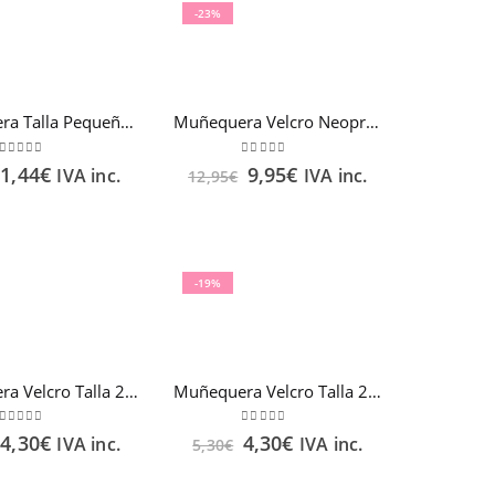
-23%
Muñequera Talla Pequeña FARMALASTIC
Muñequera Velcro Neopreno Talla única
0
out of 5
0
out of 5
1,44
€
9,95
€
IVA inc.
IVA inc.
12,95
€
-19%
Muñequera Velcro Talla 2 Beige FARMALASTIC
Muñequera Velcro Talla 2 Blanco FARMALASTIC
0
out of 5
0
out of 5
4,30
€
4,30
€
IVA inc.
IVA inc.
5,30
€