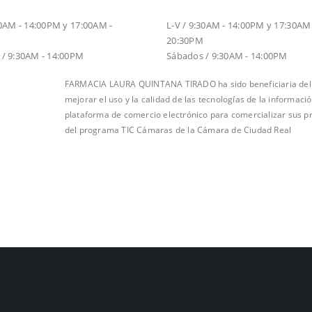
O INVIERNO
HORARIO VERANO
30AM - 14:00PM y 17:00AM -
L-V / 9:30AM - 14:00PM y 17:30AM 
20:30PM
/ 9:30AM - 14:00PM
Sábados / 9:30AM - 14:00PM
FARMACIA LAURA QUINTANA TIRADO ha sido beneficiaria del F
mejorar el uso y la calidad de las tecnologías de la informac
plataforma de comercio electrónico para comercializar sus pr
del programa TIC Cámaras de la Cámara de Ciudad Real