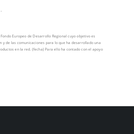
-
ondo Europeo de Desarrollo Regional cuyo objetivo es
ión y de las comunicaciones para lo que ha desarrollado una
oductos en la red. (fecha) Para ello ha contado con el apoyo