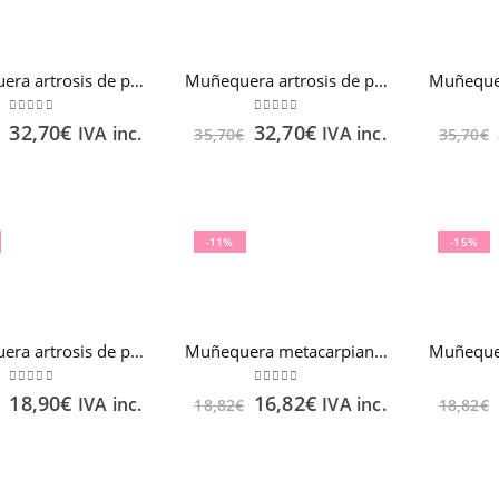
Muñequera artrosis de pulgar (DESCANSO) T.Mediana mano derecha FARMALASTIC
Muñequera artrosis de pulgar (DESCANSO) T.Mediana mano izquierda FARMALASTIC
0
out of 5
0
out of 5
32,70
€
32,70
€
IVA inc.
IVA inc.
€
35,70
€
35,70
€
-11%
-15%
Muñequera artrosis de pulgar (Rizartrosis) T.Pequeña mano izquierda FARMALASTIC
Muñequera metacarpiana con férula extraíble T. Grande Beige FARMALASTIC
0
out of 5
0
out of 5
18,90
€
16,82
€
IVA inc.
IVA inc.
€
18,82
€
18,82
€