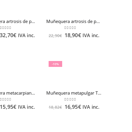
Muñequera artrosis de pulgar (DESCANSO) T.Pequeña mano izquierda FARMALASTIC
Muñequera artrosis de pulgar (Rizartrosis) T. Grande mano izquierda FARMALASTIC
0
out of 5
0
out of 5
32,70
€
18,90
€
IVA inc.
IVA inc.
22,90
€
-10%
Muñequera metacarpiana con férula extraíble T. Mediana Beige FARMALASTIC
Muñequera metapulgar Talla 1 FARMALASTIC
0
out of 5
0
out of 5
15,95
€
16,95
€
IVA inc.
IVA inc.
18,82
€