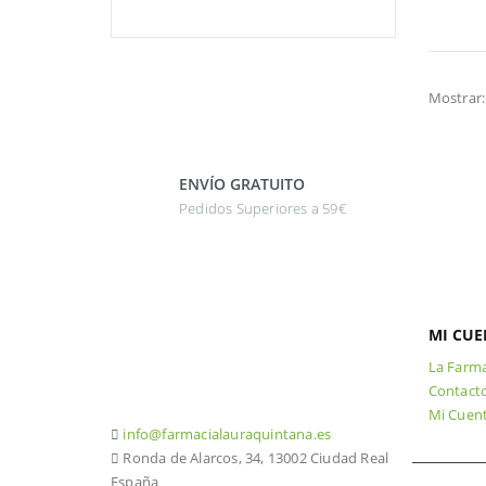
Mostrar:
ENVÍO GRATUITO
Pedidos Superiores a 59€
MI CUE
La Farma
926 20 03 18
Contact
Mi Cuen
info@farmacialauraquintana.es
Ronda de Alarcos, 34, 13002 Ciudad Real
España