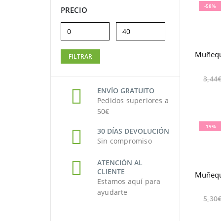
-58%
PRECIO
Precio
Precio
FILTRAR
mínimo
máximo
3,44
ENVÍO GRATUITO
Pedidos superiores a
50€
-19%
30 DÍAS DEVOLUCIÓN
Sin compromiso
ATENCIÓN AL
CLIENTE
Estamos aquí para
ayudarte
5,30