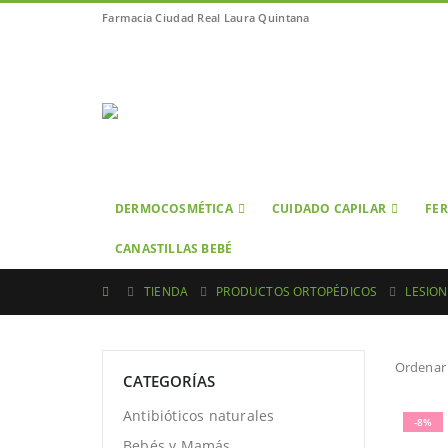
Farmacia Ciudad Real Laura Quintana
DERMOCOSMÉTICA
CUIDADO CAPILAR
FER
CANASTILLAS BEBÉ
TIENDA
PRODUCTOS ORTOPÉDICOS
LESION
Ordenar 
CATEGORÍAS
Antibióticos naturales
-8%
Bebés y Mamás