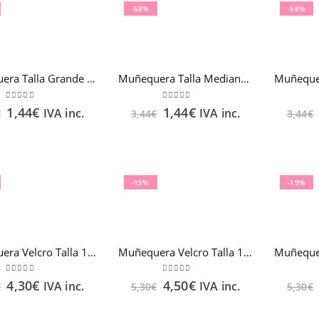
-58%
-58%
Muñequera Talla Grande FARMALASTIC
Muñequera Talla Mediana FARMALASTIC
0
out of 5
0
out of 5
1,44
€
1,44
€
IVA inc.
IVA inc.
€
3,44
€
3,44
€
-15%
-19%
Muñequera Velcro Talla 1 Beige FARMALASTIC
Muñequera Velcro Talla 1 Blanco FARMALASTIC
0
out of 5
0
out of 5
4,30
€
4,50
€
IVA inc.
IVA inc.
€
5,30
€
5,30
€