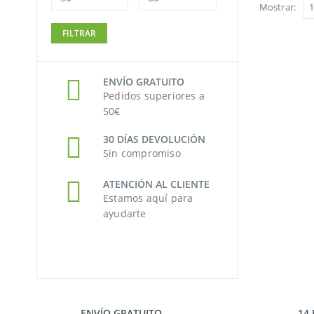
Mostrar:
Precio
Precio
FILTRAR
mínimo
máximo
ENVÍO GRATUITO
Pedidos superiores a
50€
30 DÍAS DEVOLUCIÓN
Sin compromiso
ATENCIÓN AL CLIENTE
Estamos aquí para
ayudarte
ENVÍO GRATUITO
14