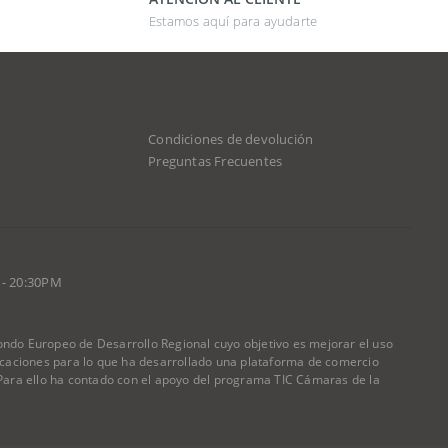
Estamos aquí para ayudarte
Condiciones de devolución
d
Preguntas Frecuentes
 - 20:30PM
do Europeo de Desarrollo Regional cuyo objetivo es mejorar el uso
nicaciones para lo que ha desarrollado una plataforma de comercio
) Para ello ha contado con el apoyo del programa TIC Cámaras de la