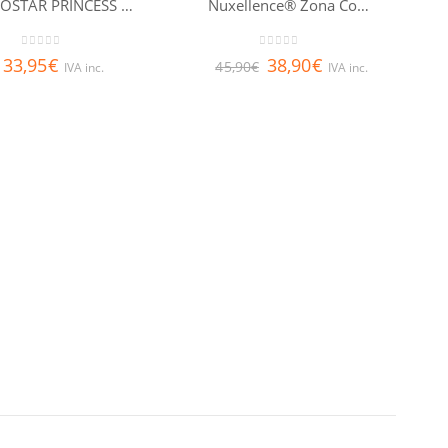
KOCOSTAR PRINCESS EYE PATCH 60 PARCHES
Nuxellence® Zona Contorno de Ojos 15ml
0
out of 5
0
out of 5
33,95
€
38,90
€
45,90
€
IVA inc.
IVA inc.