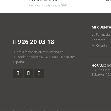
Pedidos Superiores a 59€
MI CUENT
La Farmacia
926 20 03 18
Contacto
Mi Cuenta
info@farmacialauraquintana.es
Ronda de Alarcos, 34, 13002 Ciudad Real
España
HORARIO I
L-V / 9:30AM
Sábados / 9