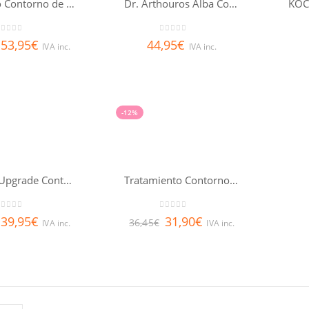
Bálsamo Contorno de ojos Luminosidad Nuxuriance® Gold 15ml
Dr. Arthouros Alba Contorno de Ojos Alta Potencia
out of 5
0
out of 5
53,95
€
44,95
€
IVA inc.
IVA inc.
-12%
Sensilis Upgrade Contorno de Ojos 15 ml
Tratamiento Contorno de Ojos Energizante Anti-bolsas, Anti-ojeras Nuxe Bio
out of 5
0
out of 5
39,95
€
31,90
€
36,45
€
IVA inc.
IVA inc.