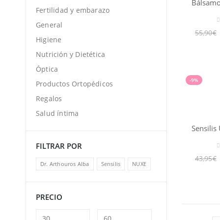
Fertilidad y embarazo
General
0
55,90
€
Higiene
Nutrición y Dietética
Óptica
-9%
Productos Ortopédicos
Regalos
Salud íntima
FILTRAR POR
0
43,95
€
Dr. Arthouros Alba
Sensilis
NUXE
PRECIO