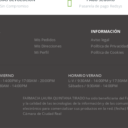
Sin Compromiso
Pasarela de pago Redsys
A
INFORMACIÓN
Mis Pedidos
Aviso legal
Mis Direcciones
Política de Privacida
Mi Perfil
Política de Cookies
NVIERNO
HORARIO VERANO
 - 14:00PM y 17:00AM - 20:00PM
L-V / 9:30AM - 14:00PM y 17:30AM
:30AM - 14:00PM
Sábados / 9:30AM - 14:00PM
FARMACIA LAURA QUINTANA TIRADO ha sido beneficiaria del Fon
y la calidad de las tecnologías de la información y de las comu
electrónico para comercializar sus productos en la red. (fecha
Cámara de Ciudad Real