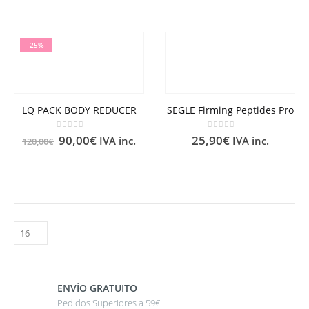
-25%
LQ PACK BODY REDUCER
SEGLE Firming Peptides Pro
0
out of 5
0
out of 5
90,00
€
25,90
€
IVA inc.
IVA inc.
120,00
€
ENVÍO GRATUITO
Pedidos Superiores a 59€