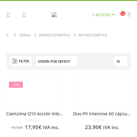
ACCESO
TIENDA
DERMOCOSMÉTICA
NUTRICOSMÉTICA
FILTER
-10%
Coenzima Q10 Acción Intensiva LQ 30 cápsulas
Duo-Pil Intensive 60 cápsulas
0
out of 5
0
out of 5
17,95
€
23,90
€
IVA inc.
IVA inc.
19,95
€