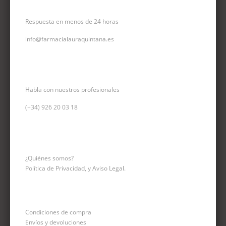
CORREO ELECTRÓNICO
Respuesta en menos de 24 horas
info@farmacialauraquintana.es
CONSULTA TELEFÓNICA
Habla con nuestros profesionales
(+34)
926 20 03 18
INFORMACIÓN
¿Quiénes somos?
Política de Privacidad, y Aviso Legal.
Condiciones de compra
Envíos y devoluciones