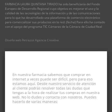
FARMACIA LAURA QUINTANA TIRADO ha sido beneficiaria del Fondo
Europeo de Desarrollo Regional cuyo objetivo es mejorar el uso y la
calidad de las tecnologías de la información y de las comunicaciones
para lo que ha desarrollado una plataforma de comercio electrónico
para comercializar sus productos en la red. (fecha) Para ello ha contado
con el apoyo del programa TIC Cámaras de la Cámara de Ciudad Real
Diseño web Retrazos Agencia Creativa
En nuestra farmacia sabemos que comprar en
internet a veces puede ser difícil, pero para eso
estamos aquí. Desde nuestro servicio de atención
al cliente podrás resolver todas las dudas que
tengas a la hora de realizar tus compras en nuestra
web. No lo dudes y contacta con nosotros. Puedes
hacerlo de varias maneras: