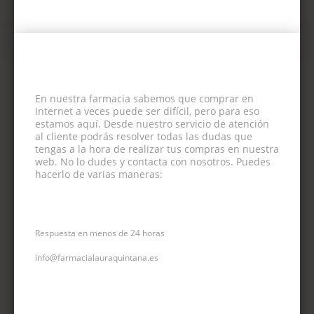
En nuestra farmacia sabemos que comprar en
internet a veces puede ser difícil, pero para eso
estamos aquí. Desde nuestro servicio de atención
al cliente podrás resolver todas las dudas que
tengas a la hora de realizar tus compras en nuestra
web. No lo dudes y contacta con nosotros. Puedes
hacerlo de varias maneras:
CORREO ELECTRÓNICO
Respuesta en menos de 24 horas
info@farmacialauraquintana.es
CONSULTA TELEFÓNICA