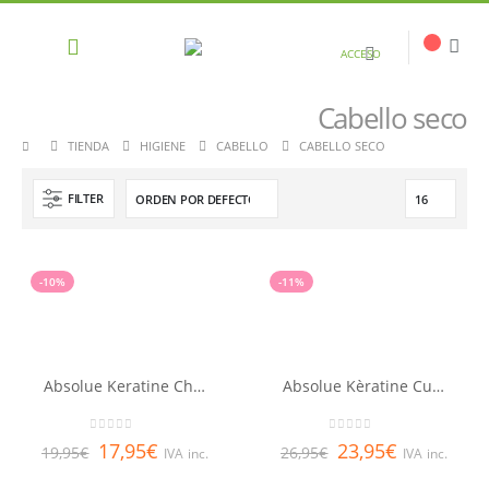
ACCESO
Cabello seco
TIENDA
HIGIENE
CABELLO
CABELLO SECO
FILTER
-10%
-11%
Absolue Keratine Champú RENE FURTERER 200 ml
Absolue Kèratine Cuidado regeneración sublime RENE FURTERER 100 ml
0
out of 5
0
out of 5
17,95
€
23,95
€
19,95
€
26,95
€
IVA inc.
IVA inc.