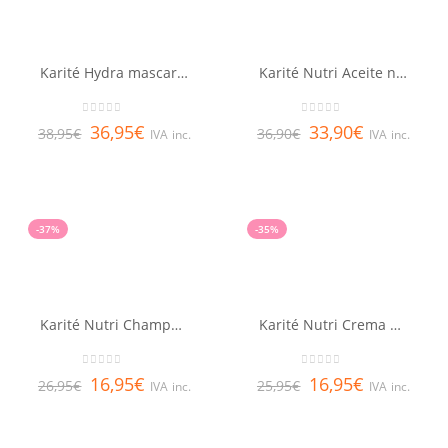
Karité Hydra mascarilla RENE FURTERER 200 ml
Karité Nutri Aceite nutrición intensa RENE FURTERER 100 ml
0
out of 5
0
out of 5
36,95
€
33,90
€
38,95
€
36,90
€
IVA inc.
IVA inc.
-37%
-35%
Karité Nutri Champú RENE FURTERER 150 ml
Karité Nutri Crema de día RENE FURTERER 100 ml
0
out of 5
0
out of 5
16,95
€
16,95
€
26,95
€
25,95
€
IVA inc.
IVA inc.