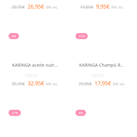
0
out of 5
0
out of 5
26,95
€
9,95
€
28,95
€
15,85
€
IVA inc.
IVA inc.
-8%
-31%
KARINGA aceite nutrición profunda RENE FURTERER 100 ml
KARINGA Champú RENE FURTERER 250 ml
0
out of 5
0
out of 5
32,95
€
17,95
€
35,95
€
25,85
€
IVA inc.
IVA inc.
-27%
-8%