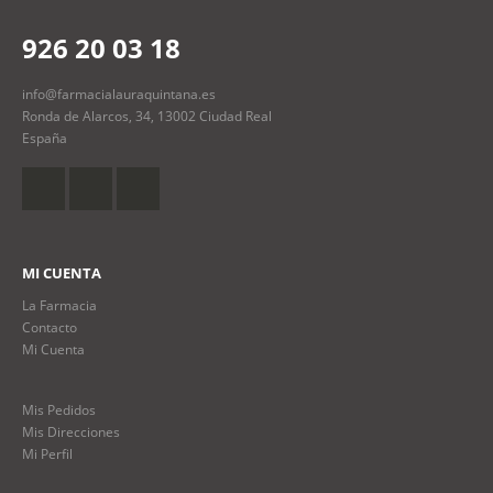
926 20 03 18
info@farmacialauraquintana.es
Ronda de Alarcos, 34, 13002 Ciudad Real
España
MI CUENTA
La Farmacia
Contacto
Mi Cuenta
Mis Pedidos
Mis Direcciones
Mi Perfil