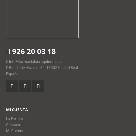
926 20 03 18
info@farmacialauraquintana.es
Ronda de Alarcos, 34, 13002 Ciudad Real
España
MI CUENTA
La Farmacia
Contacto
Mi Cuenta