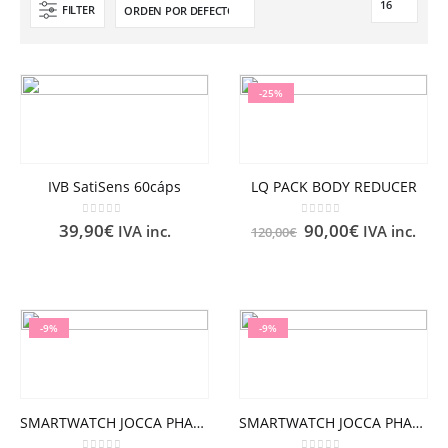
FILTER
-25%
IVB SatiSens 60cáps
LQ PACK BODY REDUCER
0
out of 5
0
out of 5
39,90
€
90,00
€
IVA inc.
IVA inc.
120,00
€
-9%
-9%
SMARTWATCH JOCCA PHARMA NEGRO
SMARTWATCH JOCCA PHARMA ROSA