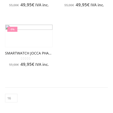
0
out of 5
0
out of 5
49,95
€
49,95
€
IVA inc.
IVA inc.
55,00
€
55,00
€
-9%
SMARTWATCH JOCCA PHARMA ROUNDED BLUE
0
out of 5
49,95
€
IVA inc.
55,00
€