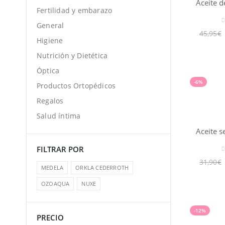
Fertilidad y embarazo
General
0
45,95
€
Higiene
Nutrición y Dietética
Óptica
-6%
Productos Ortopédicos
Regalos
Salud íntima
FILTRAR POR
0
31,90
€
MEDELA
ORKLA CEDERROTH
OZOAQUA
NUXE
-12%
PRECIO