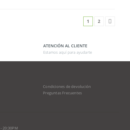
1
2
ATENCIÓN AL CLIENTE
Estamos aquí para ayudarte
Condiciones de devolución
d
Preguntas Frecuentes
 - 20:30PM