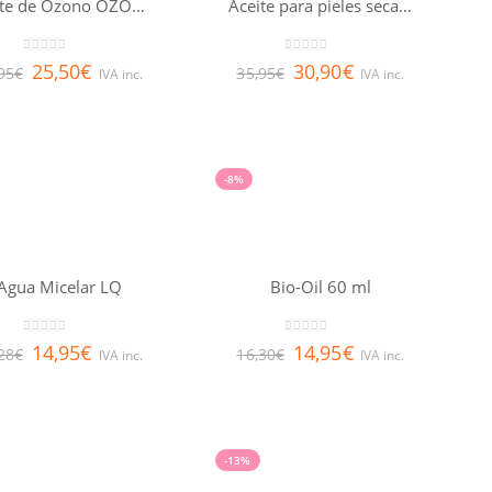
Aceite de Ozono OZOAQUA 50 ml
Aceite para pieles secas Huile prodigieuse® riche NUXE 100ml
0
out of 5
0
out of 5
25,50
€
30,90
€
95
€
35,95
€
IVA inc.
IVA inc.
-8%
Agua Micelar LQ
Bio-Oil 60 ml
0
out of 5
0
out of 5
14,95
€
14,95
€
28
€
16,30
€
IVA inc.
IVA inc.
-13%