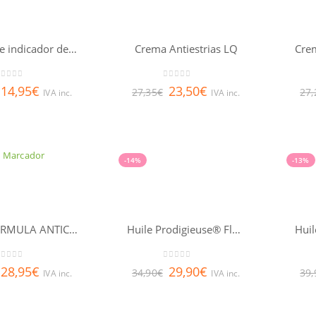
Clearblue indicador de semanas
Crema Antiestrias LQ
out of 5
0
out of 5
14,95
€
23,50
€
27,35
€
27,
IVA inc.
IVA inc.
-14%
-13%
HAIR FORMULA ANTICAIDA 120 CAPS
Huile Prodigieuse® Florale NUXE 100ml
out of 5
0
out of 5
28,95
€
29,90
€
34,90
€
39,
IVA inc.
IVA inc.