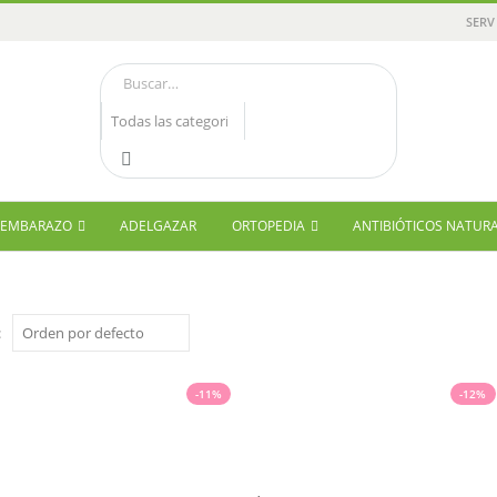
SERV
Y EMBARAZO
ADELGAZAR
ORTOPEDIA
ANTIBIÓTICOS NATUR
:
-11%
-12%