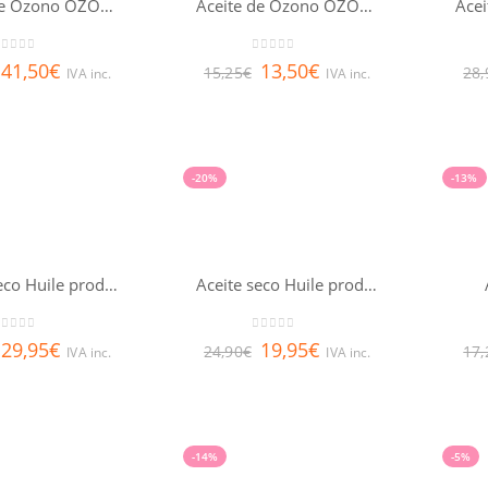
Aceite de Ozono OZOAQUA 100 ml
Aceite de Ozono OZOAQUA 15 ml
out of 5
0
out of 5
41,50
€
13,50
€
15,25
€
28,
IVA inc.
IVA inc.
-20%
-13%
Aceite seco Huile prodigieuse® NUXE 100ml
Aceite seco Huile prodigieuse® NUXE 50ml
out of 5
0
out of 5
29,95
€
19,95
€
24,90
€
17,
IVA inc.
IVA inc.
-14%
-5%