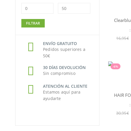
Precio
Precio
FILTRAR
mínimo
máximo
0
16,95
€
ENVÍO GRATUITO
Pedidos superiores a
50€
-6%
30 DÍAS DEVOLUCIÓN
Sin compromiso
ATENCIÓN AL CLIENTE
Estamos aquí para
ayudarte
0
30,95
€