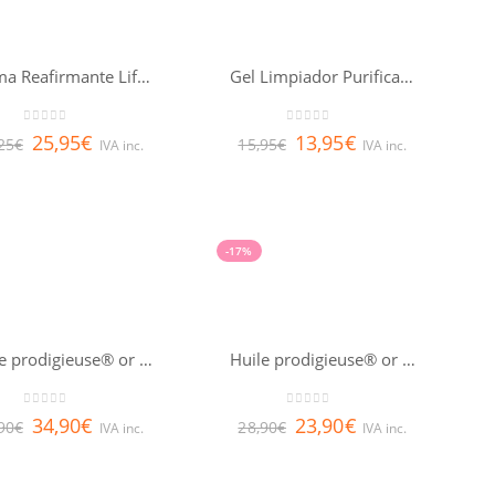
Crema Reafirmante Lifting LQ
Gel Limpiador Purificante LQ
0
out of 5
0
out of 5
25,95
€
13,95
€
25
€
15,95
€
IVA inc.
IVA inc.
-17%
Huile prodigieuse® or NUXE 100ml
Huile prodigieuse® or NUXE 50ml
0
out of 5
0
out of 5
34,90
€
23,90
€
90
€
28,90
€
IVA inc.
IVA inc.