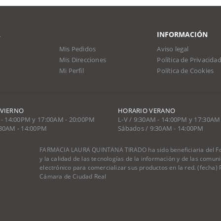
A
INFORMACIÓN
Mis Pedidos
Aviso legal
Mis Direcciones
Política de Privacida
Mi Perfil
Política de Cookies
NVIERNO
HORARIO VERANO
 - 14:00PM y 17:00AM - 20:00PM
L-V / 9:30AM - 14:00PM y 17:30AM
:30AM - 14:00PM
Sábados / 9:30AM - 14:00PM
FARMACIA LAURA QUINTANA TIRADO ha sido beneficiaria del Fon
y la calidad de las tecnologías de la información y de las comu
electrónico para comercializar sus productos en la red. (fecha
Cámara de Ciudad Real