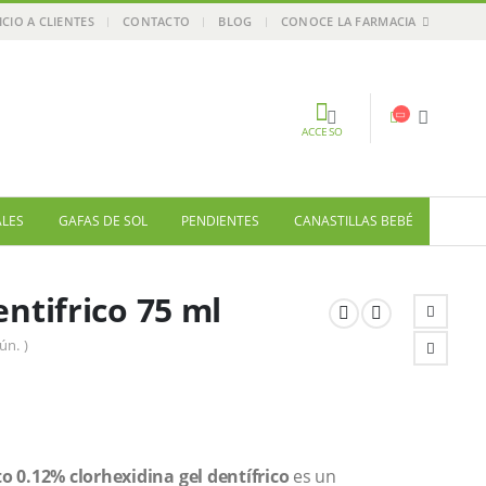
ICIO A CLIENTES
CONTACTO
BLOG
CONOCE LA FARMACIA
ACCESO
ALES
GAFAS DE SOL
PENDIENTES
CANASTILLAS BEBÉ
ntifrico 75 ml
ún. )
o 0.12% clorhexidina gel dentífrico
es un