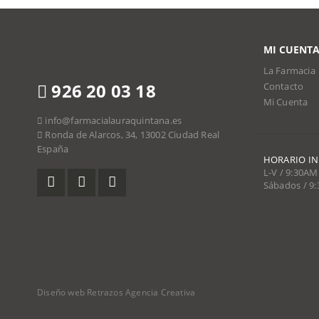
MI CUENT
La Farmacia
926 20 03 18
Contacto
Mi Cuenta
info@farmacialauraquintana.es
Ronda de Alarcos, 34, 13002 Ciudad Real
España
HORARIO I
L-V / 9:30AM
Sábados / 9
Diseño web Retrazos Agencia Creativa