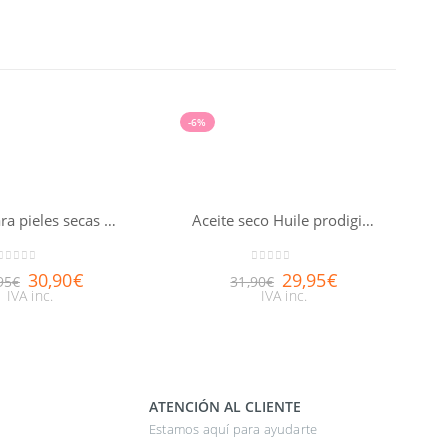
-6%
Aceite para pieles secas Huile prodigieuse® riche NUXE 100ml
Aceite seco Huile prodigieuse® NUXE 100ml
0
out of 5
0
out of 5
30,90
€
29,95
€
95
€
31,90
€
IVA inc.
IVA inc.
ATENCIÓN AL CLIENTE
Estamos aquí para ayudarte