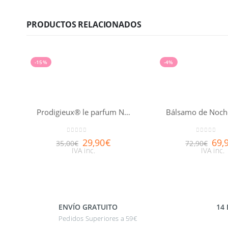
PRODUCTOS RELACIONADOS
-15%
-4%
Prodigieux® le parfum NUXE 30ml
0
out of 5
0
out of 5
29,90
€
69,
35,00
€
72,90
€
IVA inc.
IVA inc.
ENVÍO GRATUITO
14
Pedidos Superiores a 59€