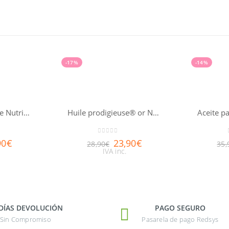
-17%
-14%
Bálsamo de Noche Nutri-Fortificante Nuxuriance® Gold 50ml
Huile prodigieuse® or NUXE 50ml
0
out of 5
90
€
23,90
€
28,90
€
35,
IVA inc.
 DÍAS DEVOLUCIÓN
PAGO SEGURO
Sin Compromiso
Pasarela de pago Redsys