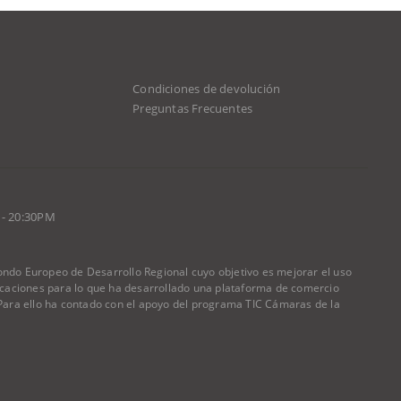
Condiciones de devolución
d
Preguntas Frecuentes
 - 20:30PM
do Europeo de Desarrollo Regional cuyo objetivo es mejorar el uso
nicaciones para lo que ha desarrollado una plataforma de comercio
) Para ello ha contado con el apoyo del programa TIC Cámaras de la