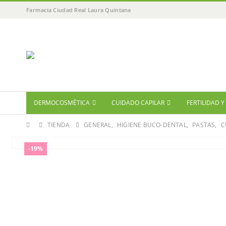
Farmacia Ciudad Real Laura Quintana
DERMOCOSMÉTICA
CUIDADO CAPILAR
FERTILIDAD 
TIENDA
GENERAL
,
HIGIENE BUCO-DENTAL
,
PASTAS
,
C
-19%