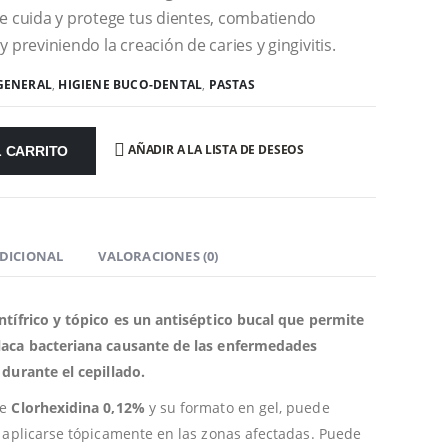
ue cuida y protege tus dientes, combatiendo
 previniendo la creación de caries y gingivitis.
GENERAL
,
HIGIENE BUCO-DENTAL
,
PASTAS
AÑADIR A LA LISTA DE DESEOS
L CARRITO
DICIONAL
VALORACIONES (0)
ntífrico y tópico es un antiséptico bucal que permite
laca bacteriana causante de las enfermedades
 durante el cepillado.
de
Clorhexidina 0,12%
y su formato en gel, puede
e aplicarse tópicamente en las zonas afectadas. Puede