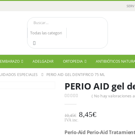
SERV
Y EMBARAZO
ADELGAZAR
ORTOPEDIA
ANTIBIÓTICOS NATUR
UIDADOS ESPECIALES
PERIO AID GEL DENTIFRICO 75 ML
PERIO AID gel de
( No hay valoraciones a
0
out of 5
8,45
€
10,45
€
IVA inc.
Perio-Aid Perio-Aid Tratamient