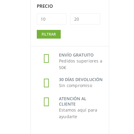
PRECIO
Precio
Precio
FILTRAR
mínimo
máximo
ENVÍO GRATUITO
Pedidos superiores a
50€
30 DÍAS DEVOLUCIÓN
Sin compromiso
ATENCIÓN AL
CLIENTE
Estamos aquí para
ayudarte