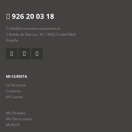
926 20 03 18
info@farmacialauraquintana.es
Ronda de Alarcos, 34, 13002 Ciudad Real
España
MI CUENTA
La Farmacia
Contacto
Mi Cuenta
Mis Pedidos
Mis Direcciones
Mi Perfil