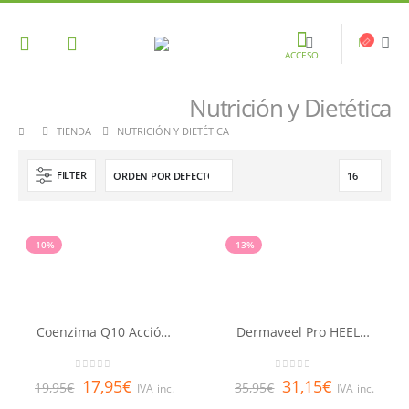
ACCESO
Nutrición y Dietética
TIENDA
NUTRICIÓN Y DIETÉTICA
FILTER
-10%
-13%
Coenzima Q10 Acción Intensiva LQ 30 cápsulas
Dermaveel Pro HEEL 30 cápsulas
0
out of 5
0
out of 5
17,95
€
31,15
€
19,95
€
35,95
€
IVA inc.
IVA inc.