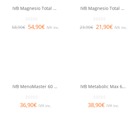
IVB Magnesio Total 180 cáps
IVB Magnesio Total 60 cáps
0
out of 5
0
out of 5
54,90
€
21,90
€
58,90
€
23,90
€
IVA inc.
IVA inc.
IVB MenoMaster 60 cáps
IVB Metabolic Max 60 cápsulas
0
out of 5
0
out of 5
36,90
€
38,90
€
IVA inc.
IVA inc.