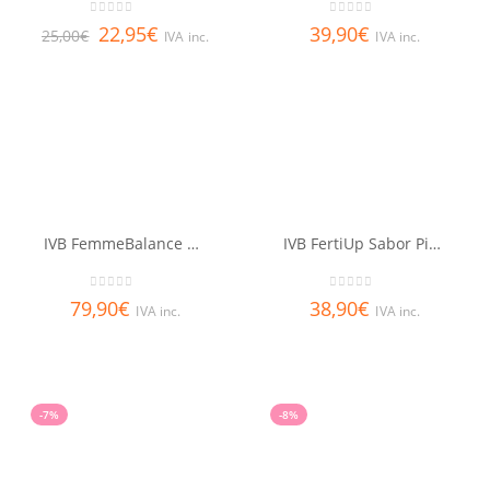
0
out of 5
0
out of 5
22,95
€
39,90
€
25,00
€
IVA inc.
IVA inc.
IVB FemmeBalance 180 cáps
IVB FertiUp Sabor Piña
0
out of 5
0
out of 5
79,90
€
38,90
€
IVA inc.
IVA inc.
-7%
-8%