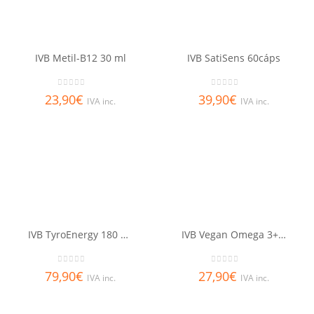
IVB Metil-B12 30 ml
IVB SatiSens 60cáps
0
out of 5
0
out of 5
23,90
€
39,90
€
IVA inc.
IVA inc.
IVB TyroEnergy 180 cáps
IVB Vegan Omega 3+ 60 Cápsulas
0
out of 5
0
out of 5
79,90
€
27,90
€
IVA inc.
IVA inc.