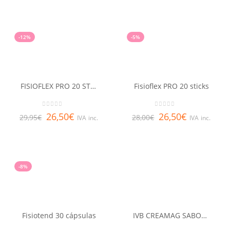
-12%
-5%
FISIOFLEX PRO 20 STICKS
Fisioflex PRO 20 sticks
0
out of 5
0
out of 5
26,50
€
26,50
€
29,95
€
28,00
€
IVA inc.
IVA inc.
-8%
Fisiotend 30 cápsulas
IVB CREAMAG SABOR NEUTRO