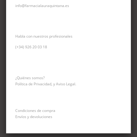
info@farmacialauraquintana.es
CONSULTA TELEFÓNICA
Habla con nuestros profesionales
(+34)
926 20 03 18
INFORMACIÓN
¿Quiénes somos?
Política de Privacidad, y Aviso Legal.
Condiciones de compra
Envíos y devoluciones