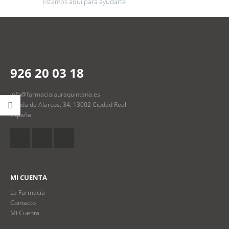
Estamos aquí para ayudarte
926 20 03 18
info@farmacialauraquintana.es
Ronda de Alarcos, 34, 13002 Ciudad Real
España
MI CUENTA
La Farmacia
Contacto
Mi Cuenta