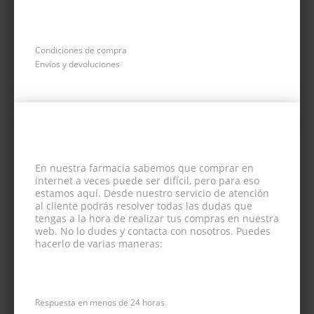
Condiciones de compra
Envíos y devoluciones
En nuestra farmacia sabemos que comprar en
internet a veces puede ser difícil, pero para eso
estamos aquí. Desde nuestro servicio de atención
al cliente podrás resolver todas las dudas que
tengas a la hora de realizar tus compras en nuestra
web. No lo dudes y contacta con nosotros. Puedes
hacerlo de varias maneras:
CORREO ELECTRÓNICO
Respuesta en menos de 24 horas