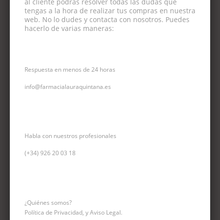
al cliente podrás resolver todas las dudas que
tengas a la hora de realizar tus compras en nuestra
web. No lo dudes y contacta con nosotros. Puedes
hacerlo de varias maneras:
CORREO ELECTRÓNICO
Respuesta en menos de 24 horas
info@farmacialauraquintana.es
CONSULTA TELEFÓNICA
Habla con nuestros profesionales
(+34)
926 20 03 18
INFORMACIÓN
¿Quiénes somos?
Política de Privacidad, y Aviso Legal.