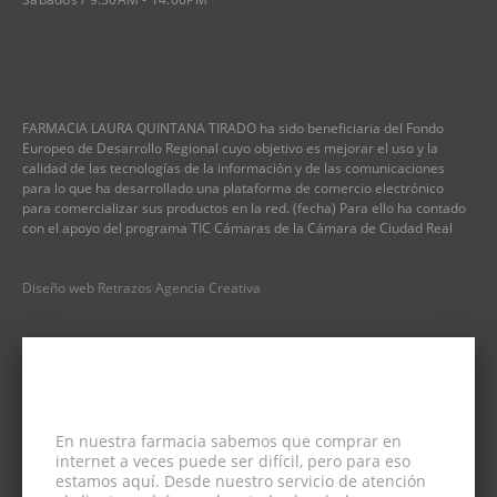
FARMACIA LAURA QUINTANA TIRADO ha sido beneficiaria del Fondo
Europeo de Desarrollo Regional cuyo objetivo es mejorar el uso y la
calidad de las tecnologías de la información y de las comunicaciones
para lo que ha desarrollado una plataforma de comercio electrónico
para comercializar sus productos en la red. (fecha) Para ello ha contado
con el apoyo del programa TIC Cámaras de la Cámara de Ciudad Real
Diseño web Retrazos Agencia Creativa
En nuestra farmacia sabemos que comprar en
internet a veces puede ser difícil, pero para eso
estamos aquí. Desde nuestro servicio de atención