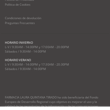
Política de Cookies
Condiciones de devolución
Preguntas Frecuentes
HORARIO INVIERNO
L-V / 9:30AM - 14:00PM y 17:00AM - 20:00PM
Sábados / 9:30AM - 14:00PM
HORARIO VERANO
L-V / 9:30AM - 14:00PM y 17:30AM - 20:30PM
Sábados / 9:30AM - 14:00PM
FARMACIA LAURA QUINTANA TIRADO ha sido beneficiaria del Fondo
Europeo de Desarrollo Regional cuyo objetivo es mejorar el uso y la
calidad de las tecnologías de la información y de las comunicaciones