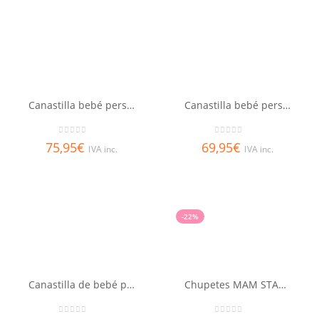
Canastilla bebé personalizada
Canastilla bebé personalizada mellizos
0
out of 5
0
out of 5
75,95
€
69,95
€
IVA inc.
IVA inc.
-22%
Canastilla de bebé personalizada
Chupetes MAM START 0-2 meses silicona