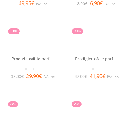
0
out of 5
0
out of 5
49,95
€
6,90
€
8,90
€
IVA inc.
IVA inc.
-15%
-11%
Prodigieux® le parfum NUXE 30ml
Prodigieux® le parfum NUXE 50ml
0
out of 5
0
out of 5
29,90
€
41,95
€
35,00
€
47,00
€
IVA inc.
IVA inc.
-9%
-9%