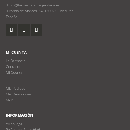
info@farmacialauraquintana.es
Ronda de Alarcos, 34, 13002 Ciudad Real
España
MI CUENTA
La Farmacia
Contacto
Mi Cuenta
Mis Pedidos
Mis Direcciones
Mi Perfil
INFORMACIÓN
Aviso legal
Política de Privacidad