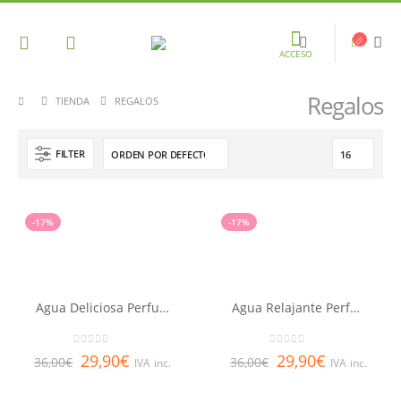
ACCESO
Regalos
TIENDA
REGALOS
FILTER
-17%
-17%
Agua Deliciosa Perfumada NUXE 100ml
Agua Relajante Perfumada NUXE body 100ml
0
out of 5
0
out of 5
29,90
€
29,90
€
36,00
€
36,00
€
IVA inc.
IVA inc.