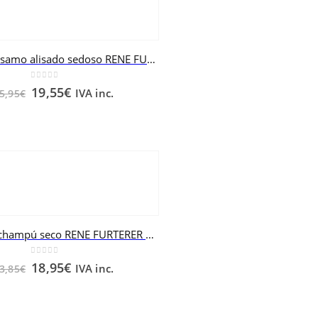
LISSEA bálsamo alisado sedoso RENE FURTERER 150 ml
0
out of 5
19,55
€
IVA inc.
5,95
€
NATURIA champú seco RENE FURTERER 150 ml
0
out of 5
18,95
€
IVA inc.
3,85
€