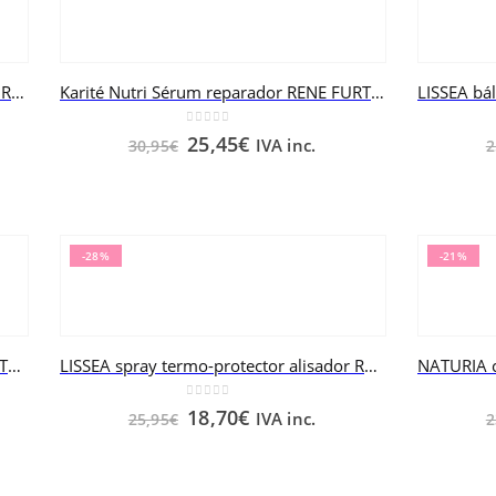
Karité Nutri Cuidado de noche RENE FURTERER 75 ml
Karité Nutri Sérum reparador RENE FURTERER 30 ml
0
out of 5
25,45
€
IVA inc.
30,95
€
2
-28%
-21%
LISSEA fluido alisado sedoso RENE FURTERER 125 ml
LISSEA spray termo-protector alisador RENE FURTERER 150 ml
0
out of 5
18,70
€
IVA inc.
25,95
€
2