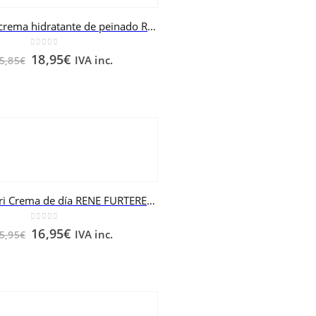
KARINGA crema hidratante de peinado RENE FURTERER 150 ml
0
out of 5
18,95
€
IVA inc.
5,85
€
Karité Nutri Crema de día RENE FURTERER 100 ml
0
out of 5
16,95
€
IVA inc.
5,95
€