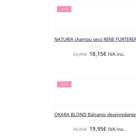
-21%
0
out of 5
18,15
€
IVA inc.
22,85
€
-23%
0
out of 5
19,95
€
IVA inc.
25,85
€