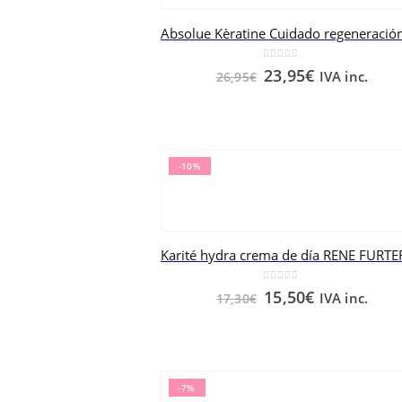
0
out of 5
23,95
€
IVA inc.
26,95
€
-10%
0
out of 5
15,50
€
IVA inc.
17,30
€
-7%