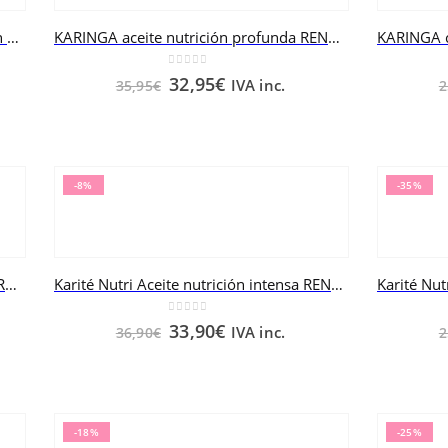
Absolue Kèratine Cuidado regeneración sublime RENE FURTERER 100 ml
KARINGA aceite nutrición profunda RENE FURTERER 100 ml
0
out of 5
32,95
€
IVA inc.
35,95
€
2
-8%
-35%
Karité hydra crema de día RENE FURTERER 100 ml
Karité Nutri Aceite nutrición intensa RENE FURTERER 100 ml
0
out of 5
33,90
€
IVA inc.
36,90
€
2
-18%
-25%