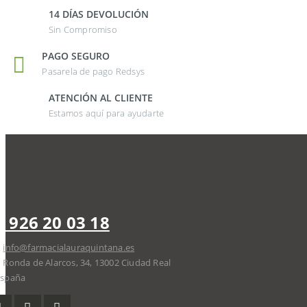
14 DÍAS DEVOLUCIÓN
Sin Compromiso
PAGO SEGURO
Pasarela de pago Redsys
ATENCIÓN AL CLIENTE
Estamos aquí para ayudarte
926 20 03 18
info@farmacialauraquintana.es
Ronda de Alarcos, 34, 13002 Ciudad Real
España