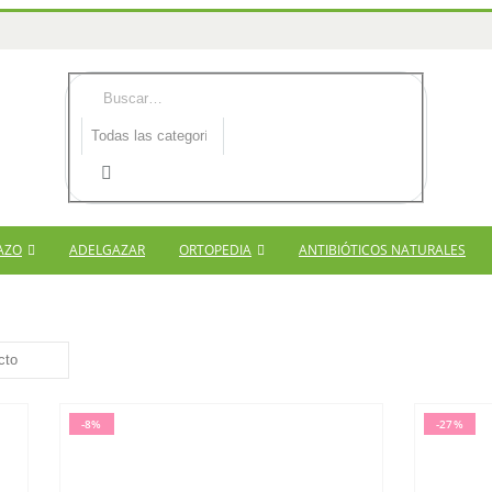
AZO
ADELGAZAR
ORTOPEDIA
ANTIBIÓTICOS NATURALES
-8%
-27%