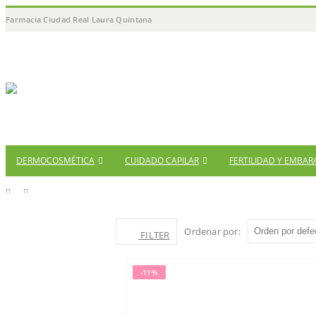
Farmacia Ciudad Real Laura Quintana
DERMOCOSMÉTICA
CUIDADO CAPILAR
FERTILIDAD Y EMBAR
TIENDA
DERMOCOSMÉTICA
Ordenar por:
FILTER
CABELLO
PRODUCTOS DE ACABADO
-11%