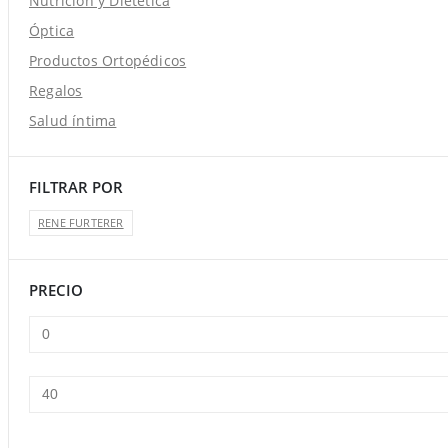
Nutrición y Dietética
Óptica
Productos Ortopédicos
Regalos
Salud íntima
FILTRAR POR
RENE FURTERER
PRECIO
Precio
Precio
mínimo
máximo