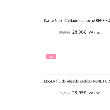
0
out of 5
28,90
€
IVA inc.
30,95
€
-8%
0
out of 5
23,95
€
IVA inc.
25,95
€