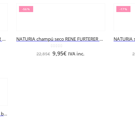
-56%
-17%
NATURIA champú seco RENE FURTERER 250 ml
NATURIA champú seco RENE FURTERER 75 ml
0
out of 5
9,95
€
IVA inc.
22,85
€
2
OKARA BLOND Bálsamo desenredante brillo RENE FURTERER 150 ml