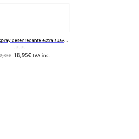
NATURIA spray desenredante extra suave RENE FURTERER 150 ml
0
out of 5
18,95
€
IVA inc.
2,85
€