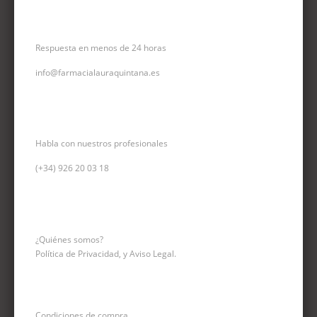
CORREO ELECTRÓNICO
Respuesta en menos de 24 horas
info@farmacialauraquintana.es
CONSULTA TELEFÓNICA
Habla con nuestros profesionales
(+34)
926 20 03 18
INFORMACIÓN
¿Quiénes somos?
Política de Privacidad, y Aviso Legal.
Condiciones de compra