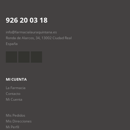
926 20 03 18
info@farmacialauraquintana.es
Ronda de Alarcos, 34, 13002 Ciudad Real
España
MI CUENTA
La Farmacia
Contacto
Mi Cuenta
Mis Pedidos
Mis Direcciones
Mi Perfil