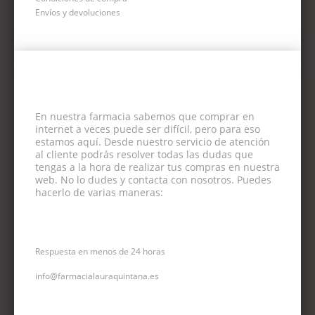
Envíos y devoluciones
En nuestra farmacia sabemos que comprar en
internet a veces puede ser difícil, pero para eso
estamos aquí. Desde nuestro servicio de atención
al cliente podrás resolver todas las dudas que
tengas a la hora de realizar tus compras en nuestra
web. No lo dudes y contacta con nosotros. Puedes
hacerlo de varias maneras:
CORREO ELECTRÓNICO
Respuesta en menos de 24 horas
info@farmacialauraquintana.es