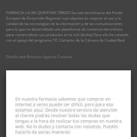
FARMACIA LAURA QUINTANA TIRADO ha sido beneficiaria del Fondo
Europeo de Desarrollo Regional cuyo objetivo es mejorar el uso y la
calidad de las tecnologías de la información y de las comunicaciones
para lo que ha desarrollado una plataforma de comercio electrónico
para comercializar sus productos en la red. (fecha) Para ello ha contado
con el apoyo del programa TIC Cámaras de la Cámara de Ciudad Real
Diseño web Retrazos Agencia Creativa
En nuestra farmacia sabemos que comprar en
internet a veces puede ser difícil, pero para eso
estamos aquí. Desde nuestro servicio de atención
al cliente podrás resolver todas las dudas que
tengas a la hora de realizar tus compras en nuestra
web. No lo dudes y contacta con nosotros. Puedes
hacerlo de varias maneras: