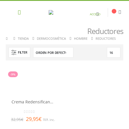
ACCESO
Reductores
TIENDA
DERMOCOSMÉTICA
HOMBRE
REDUCTORES
FILTER
-9%
Crema Redensificante Renovadora T.Rica LQ
0
out of 5
29,95
€
32,95
€
IVA inc.