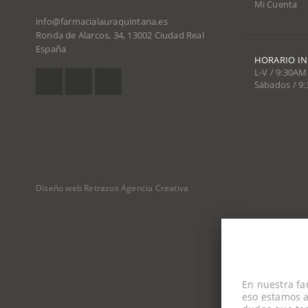
Mi Cuenta
info@farmacialauraquintana.es
Ronda de Alarcos, 34, 13002 Ciudad Real
España
HORARIO I
L-V / 9:30AM
Sábados / 9
Diseño web Retrazos Agencia Creativa
En nuestra fa
eso estamos a