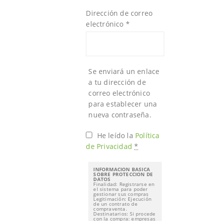
Dirección de correo
electrónico
*
Se enviará un enlace
a tu dirección de
correo electrónico
para establecer una
nueva contraseña.
He leído la
Política
de Privacidad
*
INFORMACION BASICA
SOBRE PROTECCION DE
DATOS
Finalidad: Registrarse en
el sistema para poder
gestionar sus compras
Legitimación: Ejecución
de un contrato de
compraventa.
Destinatarios: Si procede
con la compra: empresas