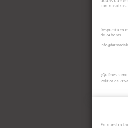
dudas que ten
con nosotros.
CORREO ELEC
Respuesta en 
de 24 horas
info@farmacial
INFORMACIÓ
¿Quiénes somo
Política de Priv
En nuestra fa