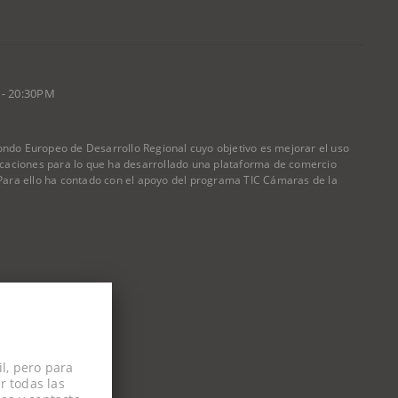
 - 20:30PM
do Europeo de Desarrollo Regional cuyo objetivo es mejorar el uso
nicaciones para lo que ha desarrollado una plataforma de comercio
) Para ello ha contado con el apoyo del programa TIC Cámaras de la
l, pero para
r todas las