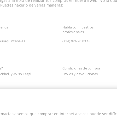
gas a la hora de realizar tus compras en nuestra web. No lo dud
 Puedes hacerlo de varias maneras:
TRÓNICO
CONSULTA TELEFÓNICA
menos
Habla con nuestros
profesionales
auraquintana.es
(+34)
926 20 03 18
N
s?
Condiciones de compra
acidad, y Aviso Legal.
Envíos y devoluciones
rmacia sabemos que comprar en internet a veces puede ser difíci