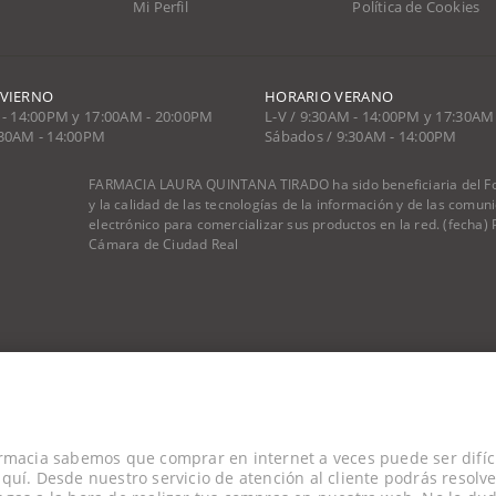
Mi Perfil
Política de Cookies
NVIERNO
HORARIO VERANO
 - 14:00PM y 17:00AM - 20:00PM
L-V / 9:30AM - 14:00PM y 17:30AM
:30AM - 14:00PM
Sábados / 9:30AM - 14:00PM
FARMACIA LAURA QUINTANA TIRADO ha sido beneficiaria del Fon
y la calidad de las tecnologías de la información y de las comu
electrónico para comercializar sus productos en la red. (fecha
Cámara de Ciudad Real
rmacia sabemos que comprar en internet a veces puede ser difíci
quí. Desde nuestro servicio de atención al cliente podrás resolve