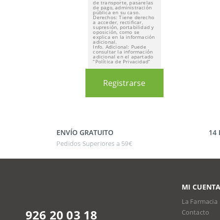
de transporte, pasarelas
de pago, administración
pública en su caso.
Derechos: Tiene derecho
a acceder, rectificar,
supresión, portabilidad y
oposición, como se
explica en la información
adicional.
Info. Adicional: Puede
consultar la información
adicional en el apartado
“Política de Privacidad”
Registrarse
ENVÍO GRATUITO
14
Pedidos Superiores a 59€
MI CUENT
La Farmacia
926 20 03 18
Contacto