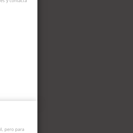
es y contacta
l, pero para