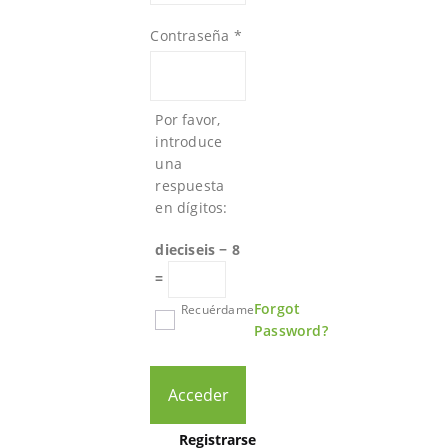
Contraseña
*
Por favor,
introduce
una
respuesta
en dígitos:
dieciseis − 8
=
Forgot
Recuérdame
Password?
Acceder
Registrarse