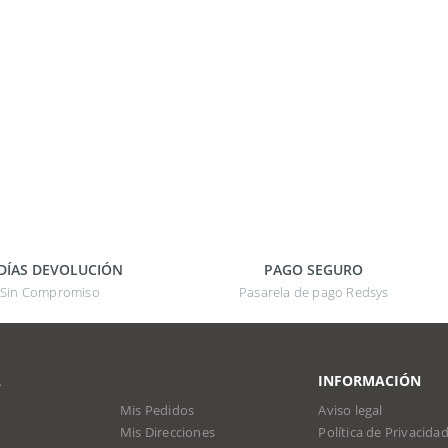
 DÍAS DEVOLUCIÓN
PAGO SEGURO
Sin Compromiso
Pasarela de pago Redsys
A
INFORMACIÓN
Mis Pedidos
Aviso legal
Mis Direcciones
Política de Privacida