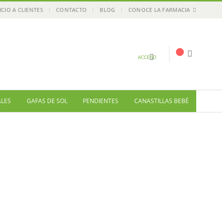
ICIO A CLIENTES
CONTACTO
BLOG
CONOCE LA FARMACIA
ACCESO
ALES
GAFAS DE SOL
PENDIENTES
CANASTILLAS BEBÉ