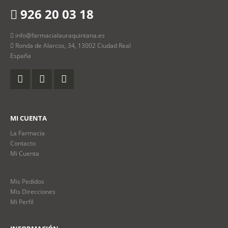
926 20 03 18
info@farmacialauraquintana.es
Ronda de Alarcos, 34, 13002 Ciudad Real
España
MI CUENTA
La Farmacia
Contacto
Mi Cuenta
Mis Pedidos
Mis Direcciones
Mi Perfil