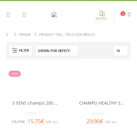
ACCESO
TIENDA
PRODUCT TAG -
PELO CON BRILLO
FILTER
-16%
5 SENS champú 200 ml RENE FURTERER
CHAMPU HEALTHY SMOOTHIE 250ml MONCHO MORENO
0
out of 5
0
out of 5
15,75
€
29,90
€
18,75
€
IVA inc.
IVA inc.