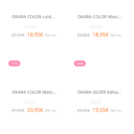
OKARA COLOR cuidado sublimador del color RENE FURTERER 150 ml
OKARA COLOR Mascarilla RENE FURTERER 100 ml
0
out of 5
0
out of 5
18,95
€
18,95
€
25,95
€
25,85
€
IVA inc.
IVA inc.
-11%
-24%
OKARA COLOR Mascarilla RENE FURTERER 200 ml
OKARA SILVER bálsamo cuidado brillo RENE FURTERER 150 ml
0
out of 5
0
out of 5
33,95
€
19,55
€
37,95
€
25,85
€
IVA inc.
IVA inc.