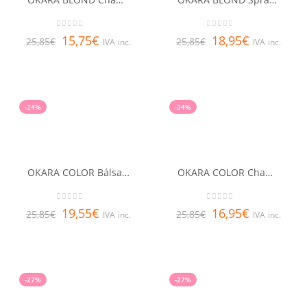
0
out of 5
0
out of 5
15,75
€
18,95
€
25,85
€
25,85
€
IVA inc.
IVA inc.
-24%
-34%
OKARA COLOR Bálsamo desenredante RENE FURTERER 150 ml
OKARA COLOR Champú RENE FURTERER 200 ml
0
out of 5
0
out of 5
19,55
€
16,95
€
25,85
€
25,85
€
IVA inc.
IVA inc.
-27%
-27%