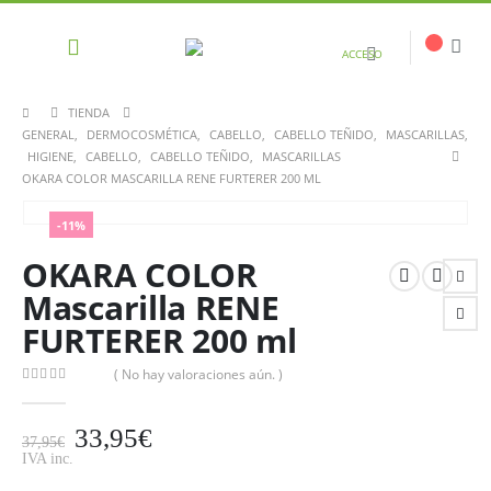
ACCESO
TIENDA
GENERAL
,
DERMOCOSMÉTICA
,
CABELLO
,
CABELLO TEÑIDO
,
MASCARILLAS
,
HIGIENE
,
CABELLO
,
CABELLO TEÑIDO
,
MASCARILLAS
OKARA COLOR MASCARILLA RENE FURTERER 200 ML
-11%
OKARA COLOR
Mascarilla RENE
FURTERER 200 ml
( No hay valoraciones aún. )
0
out of 5
33,95
€
37,95
€
IVA inc.