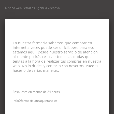
Diseño web Retrazos Agencia Creativa
En nuestra farmacia sabemos que comprar en
internet a veces puede ser difícil, pero para eso
estamos aquí. Desde nuestro servicio de atención
al cliente podrás resolver todas las dudas que
tengas a la hora de realizar tus compras en nuestra
web. No lo dudes y contacta con nosotros. Puedes
hacerlo de varias maneras:
CORREO ELECTRÓNICO
Respuesta en menos de 24 horas
info@farmacialauraquintana.es