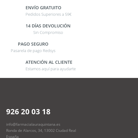
ENVÍO GRATUITO
Pedidos Superiores a 59€
14 DÍAS DEVOLUCIÓN
Sin Compromiso
PAGO SEGURO
Pasarela de pago Redsys
ATENCIÓN AL CLIENTE
Estamos aquí para ayudarte
926 20 03 18
info@farmacialauraquintana.es
Ronda de Alarcos, 34, 13002 Ciudad Real
España