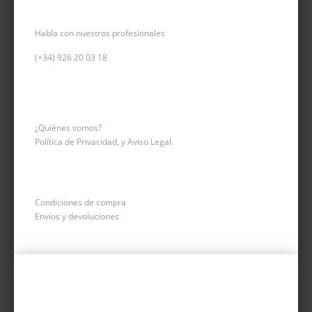
CONSULTA TELEFÓNICA
Habla con nuestros profesionales
(+34)
926 20 03 18
INFORMACIÓN
¿Quiénes somos?
Política de Privacidad, y Aviso Legal.
Condiciones de compra
Envíos y devoluciones