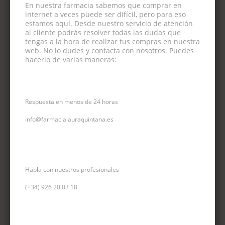
En nuestra farmacia sabemos que comprar en
internet a veces puede ser difícil, pero para eso
estamos aquí. Desde nuestro servicio de atención
al cliente podrás resolver todas las dudas que
tengas a la hora de realizar tus compras en nuestra
web. No lo dudes y contacta con nosotros. Puedes
hacerlo de varias maneras:
CORREO ELECTRÓNICO
Respuesta en menos de 24 horas
info@farmacialauraquintana.es
CONSULTA TELEFÓNICA
Habla con nuestros profesionales
(+34)
926 20 03 18
INFORMACIÓN