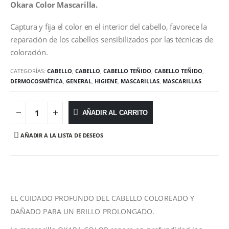
Okara Color Mascarilla.
Captura y fija el color en el interior del cabello, favorece la
reparación de los cabellos sensibilizados por las técnicas de
coloración.
CATEGORÍAS:
CABELLO
,
CABELLO
,
CABELLO TEÑIDO
,
CABELLO TEÑIDO
,
DERMOCOSMÉTICA
,
GENERAL
,
HIGIENE
,
MASCARILLAS
,
MASCARILLAS
AÑADIR AL CARRITO
AÑADIR A LA LISTA DE DESEOS
EL CUIDADO PROFUNDO DEL CABELLO COLOREADO Y
DAÑADO PARA UN BRILLO PROLONGADO.