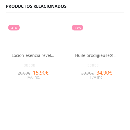
PRODUCTOS RELACIONADOS
-21%
-13%
Loción-esencia reveladora de belleza Aquabella®
Huile prodigieuse® or NUXE 100ml
0
out of 5
0
out of 5
15,90
€
34,90
€
20,00
€
39,90
€
IVA inc.
IVA inc.