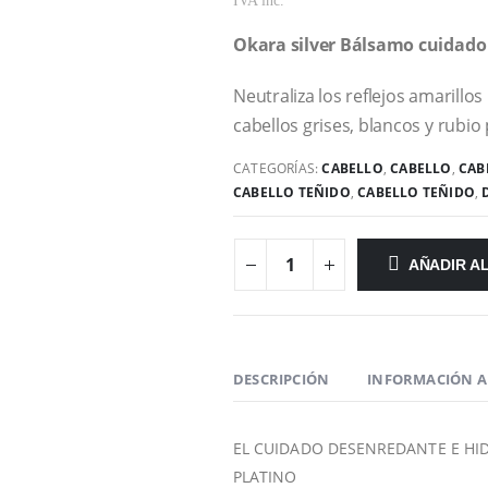
IVA inc.
Okara silver Bálsamo cuidado 
Neutraliza los reflejos amarillo
cabellos grises, blancos y rubio 
CATEGORÍAS:
CABELLO
,
CABELLO
,
CAB
CABELLO TEÑIDO
,
CABELLO TEÑIDO
,
AÑADIR A
DESCRIPCIÓN
INFORMACIÓN A
EL CUIDADO DESENREDANTE E HID
PLATINO