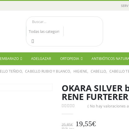
SERV
Y EMBARAZO
ADELGAZAR
ORTOPEDIA
ANTIBIÓTICOS NATUR
ELLO TEÑIDO
,
CABELLO RUBIO Y BLANCO
,
HIGIENE
,
CABELLO
,
CABELLO T
OKARA SILVER b
RENE FURTERER
( No hay valoraciones a
0
out of 5
19,55
€
25,85
€