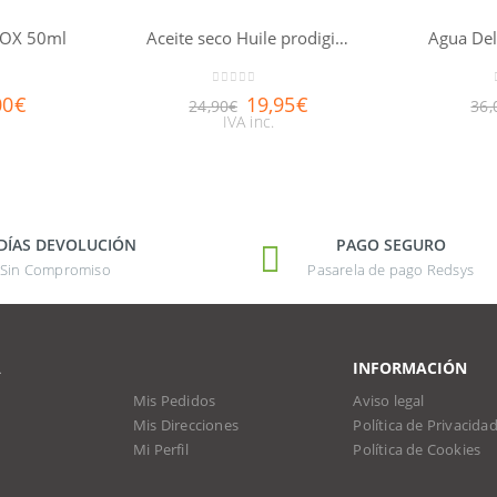
TOX 50ml
Aceite seco Huile prodigieuse® NUXE 50ml
0
out of 5
00
€
19,95
€
24,90
€
36,
IVA inc.
 DÍAS DEVOLUCIÓN
PAGO SEGURO
Sin Compromiso
Pasarela de pago Redsys
A
INFORMACIÓN
Mis Pedidos
Aviso legal
Mis Direcciones
Política de Privacida
Mi Perfil
Política de Cookies