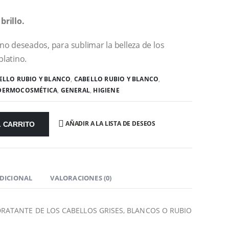
brillo.
s no deseados, para sublimar la belleza de los
platino.
ELLO RUBIO Y BLANCO
,
CABELLO RUBIO Y BLANCO
,
DERMOCOSMÉTICA
,
GENERAL
,
HIGIENE
AÑADIR A LA LISTA DE DESEOS
L CARRITO
DICIONAL
VALORACIONES (0)
RATANTE DE LOS CABELLOS GRISES, BLANCOS O RUBIO