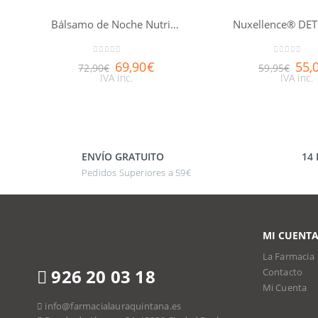
Bálsamo de Noche Nutri-Fortificante Nuxuriance® Gold 50ml
Nuxellence® DE
0
out of 5
0
out of 5
69,90
€
55,
72,90
€
59,95
€
IVA inc.
IVA inc.
ENVÍO GRATUITO
14
Pedidos Superiores a 59€
MI CUENT
La Farmacia
926 20 03 18
Contacto
Mi Cuenta
info@farmacialauraquintana.es