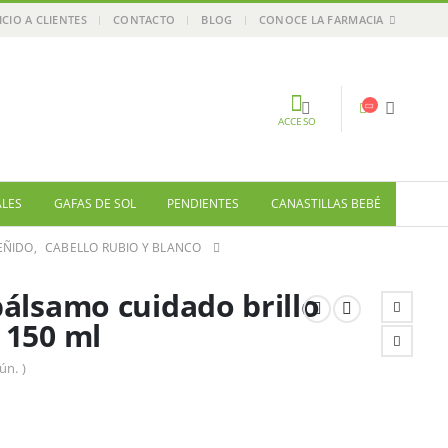
ICIO A CLIENTES
CONTACTO
BLOG
CONOCE LA FARMACIA
ACCESO
ALES
GAFAS DE SOL
PENDIENTES
CANASTILLAS BEBÉ
EÑIDO
,
CABELLO RUBIO Y BLANCO
álsamo cuidado brillo
 150 ml
ún. )