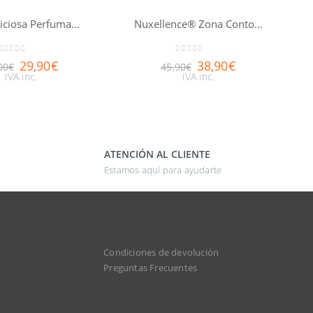
Agua Deliciosa Perfumada NUXE 100ml
Nuxellence® Zona Contorno de Ojos 15ml
0
out of 5
0
out of 5
29,90
€
38,90
€
00
€
45,90
€
IVA inc.
IVA inc.
ATENCIÓN AL CLIENTE
Estamos aquí para ayudarte
Condiciones de devolución
d
Preguntas Frecuentes