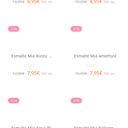
8,95
€
8,95
€
10,00
€
10,00
€
IVA inc.
IVA inc.
-21%
-21%
Esmalte Mia Rustic Wine
Esmalte Mia Amethyst
0
out of 5
0
out of 5
7,95
€
7,95
€
10,00
€
10,00
€
IVA inc.
IVA inc.
-21%
-21%
Esmalte Mia Aqua Blue
Esmalte Mia Ballerina Pink