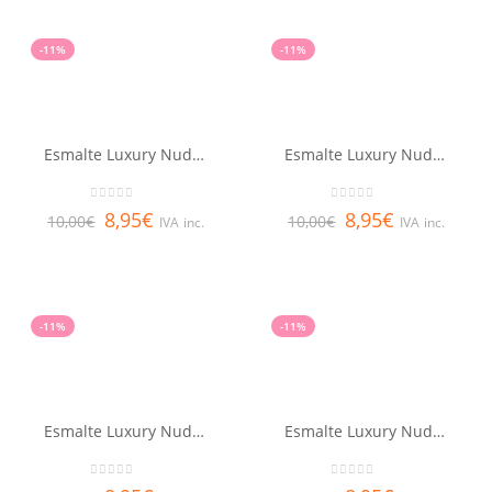
-11%
-11%
Esmalte Luxury Nude Mia Ecru
Esmalte Luxury Nude Mia Honey Bronze
0
out of 5
0
out of 5
8,95
€
8,95
€
10,00
€
10,00
€
IVA inc.
IVA inc.
-11%
-11%
Esmalte Luxury Nude Mia Latte
Esmalte Luxury Nude Mia Mocha
0
out of 5
0
out of 5