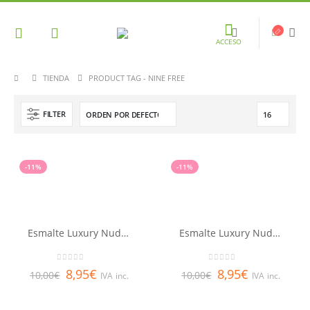
ACCESO
TIENDA
PRODUCT TAG -
NINE FREE
FILTER
-11%
-11%
Esmalte Luxury Nude Mia Cinnamon
Esmalte Luxury Nude Mia Cocoa
0
out of 5
0
out of 5
8,95
€
8,95
€
10,00
€
10,00
€
IVA inc.
IVA inc.