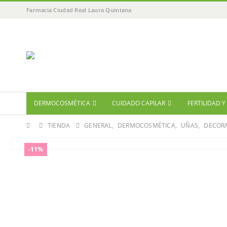
Farmacia Ciudad Real Laura Quintana
DERMOCOSMÉTICA
CUIDADO CAPILAR
FERTILIDAD 
TIENDA
GENERAL
,
DERMOCOSMÉTICA
,
UÑAS
,
DECORA
-11%