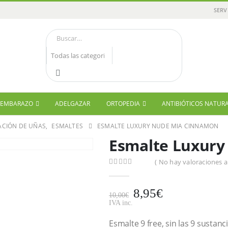
SERV
Y EMBARAZO
ADELGAZAR
ORTOPEDIA
ANTIBIÓTICOS NATUR
CIÓN DE UÑAS
,
ESMALTES
ESMALTE LUXURY NUDE MIA CINNAMON
Esmalte Luxur
( No hay valoraciones a
0
out of 5
8,95
€
10,00
€
IVA inc.
Esmalte 9 free, sin las 9 sustan