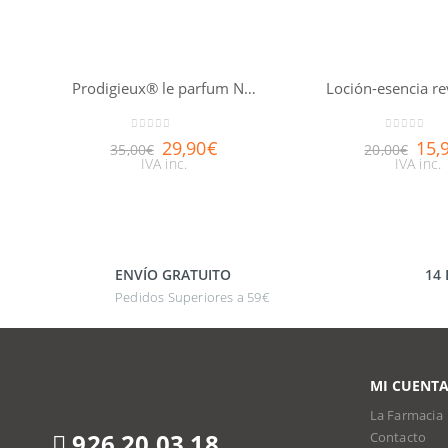
Prodigieux® le parfum NUXE 30ml
0
out of 5
0
out of 5
29,90
€
15,
35,00
€
20,00
€
IVA inc.
IVA inc.
ENVÍO GRATUITO
14
Pedidos Superiores a 59€
MI CUENT
La Farmacia
926 20 03 18
Contacto