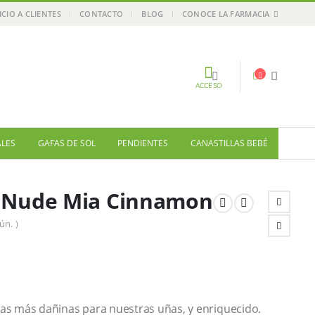
ICIO A CLIENTES
CONTACTO
BLOG
CONOCE LA FARMACIA
ACCESO
ALES
GAFAS DE SOL
PENDIENTES
CANASTILLAS BEBÉ
y Nude Mia Cinnamon
ún. )
cias más dañinas para nuestras uñas, y enriquecido.