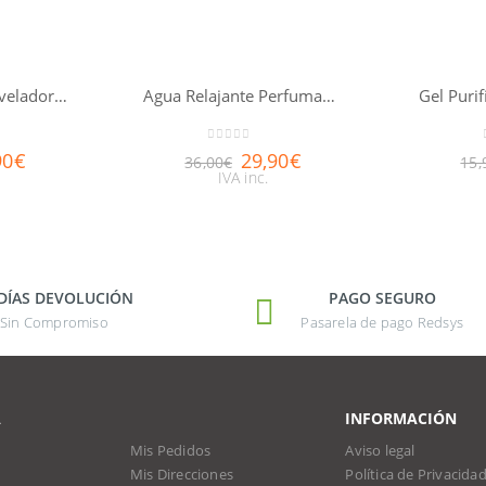
Loción-esencia reveladora de belleza Aquabella®
Agua Relajante Perfumada NUXE body 100ml
0
out of 5
90
€
29,90
€
36,00
€
15,
IVA inc.
 DÍAS DEVOLUCIÓN
PAGO SEGURO
Sin Compromiso
Pasarela de pago Redsys
A
INFORMACIÓN
Mis Pedidos
Aviso legal
Mis Direcciones
Política de Privacida