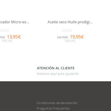
Gel Purificador Micro-exfoliante de uso diario Aquabella® 150ml
Aceite seco Huile prodigieuse® NUXE 50ml
0
out of 5
0
out of 5
13,95
€
19,95
€
95
€
24,90
€
IVA inc.
IVA inc.
ATENCIÓN AL CLIENTE
Estamos aquí para ayudarte
Condiciones de devolución
d
Preguntas Frecuentes