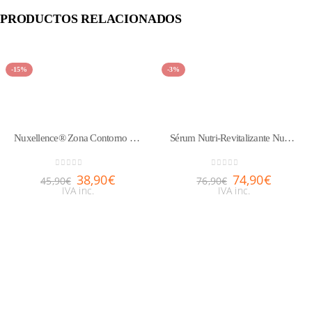
PRODUCTOS RELACIONADOS
-15%
-3%
Nuxellence® Zona Contorno de Ojos 15ml
Sérum Nutri-Revitalizante Nuxuriance® Gold 30ml
0
out of 5
0
out of 5
38,90
€
74,90
€
45,90
€
76,90
€
IVA inc.
IVA inc.