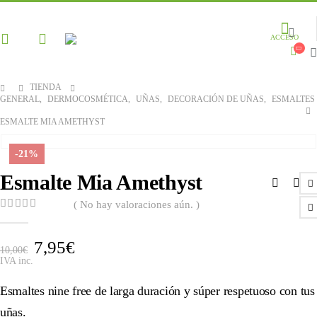
ACCESO
TIENDA
GENERAL
,
DERMOCOSMÉTICA
,
UÑAS
,
DECORACIÓN DE UÑAS
,
ESMALTES
ESMALTE MIA AMETHYST
-21%
Esmalte Mia Amethyst
( No hay valoraciones aún. )
0
out of 5
7,95
€
10,00
€
IVA inc.
Esmaltes nine free de larga duración y súper respetuoso con tus
uñas.