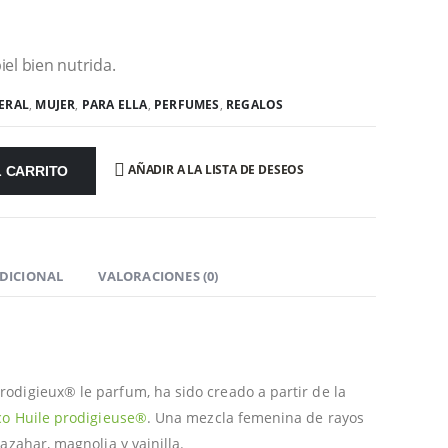
el bien nutrida.
ERAL
,
MUJER
,
PARA ELLA
,
PERFUMES
,
REGALOS
AÑADIR A LA LISTA DE DESEOS
L CARRITO
DICIONAL
VALORACIONES (0)
Prodigieux® le parfum, ha sido creado a partir de la
co Huile prodigieuse
®
. Una mezcla femenina de rayos
azahar, magnolia y vainilla.