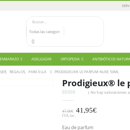
SERV
Y EMBARAZO
ADELGAZAR
ORTOPEDIA
ANTIBIÓTICOS NATUR
JER
,
REGALOS
,
PARA ELLA
PRODIGIEUX® LE PARFUM NUXE 50ML
Prodigieux® le
( No hay valoraciones a
0
out of 5
41,95
€
47,00
€
IVA inc.
Eau de parfum