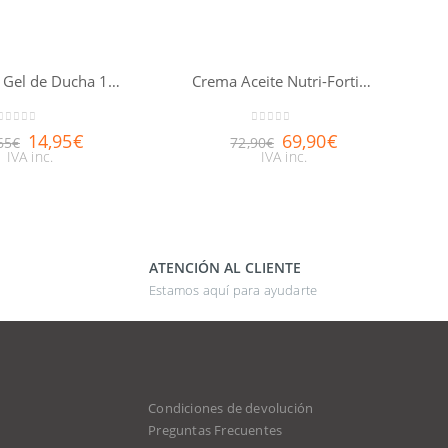
Atoderm Gel de Ducha 1 Litro
Crema Aceite Nutri-Fortificante Nuxuriance® Gold 50ml
0
out of 5
0
out of 5
14,95
€
69,90
€
65
€
72,90
€
IVA inc.
IVA inc.
ATENCIÓN AL CLIENTE
Estamos aquí para ayudarte
Condiciones de devolución
d
Preguntas Frecuentes