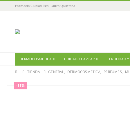
Farmacia Ciudad Real Laura Quintana
DERMOCOSMÉTICA
CUIDADO CAPILAR
FERTILIDAD 
TIENDA
GENERAL
,
DERMOCOSMÉTICA
,
PERFUMES
,
MU
-11%