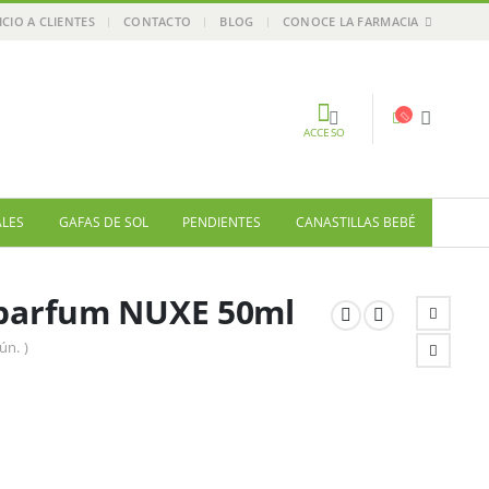
ICIO A CLIENTES
CONTACTO
BLOG
CONOCE LA FARMACIA
ACCESO
ALES
GAFAS DE SOL
PENDIENTES
CANASTILLAS BEBÉ
 parfum NUXE 50ml
ún. )