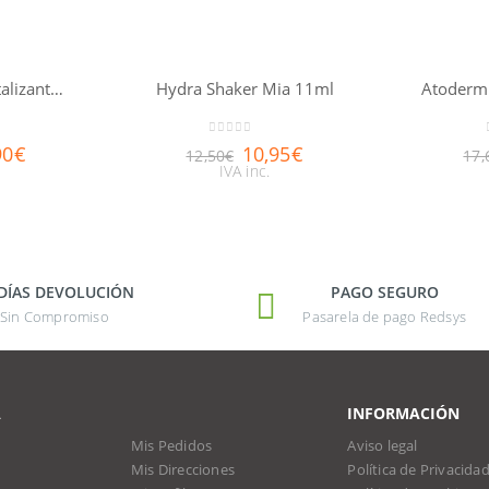
Sérum Nutri-Revitalizante Nuxuriance® Gold 30ml
Hydra Shaker Mia 11ml
0
out of 5
90
€
10,95
€
12,50
€
17,
IVA inc.
 DÍAS DEVOLUCIÓN
PAGO SEGURO
Sin Compromiso
Pasarela de pago Redsys
A
INFORMACIÓN
Mis Pedidos
Aviso legal
Mis Direcciones
Política de Privacida