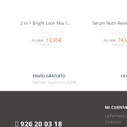
2 in 1 Bright Look Mia 11ml
0
out of 5
0
out of 5
13,95
€
74,
15,00
€
76,90
€
IVA inc.
IVA inc.
ENVÍO GRATUITO
14
Pedidos Superiores a 59€
MI CUENT
La Farmacia
926 20 03 18
Contacto