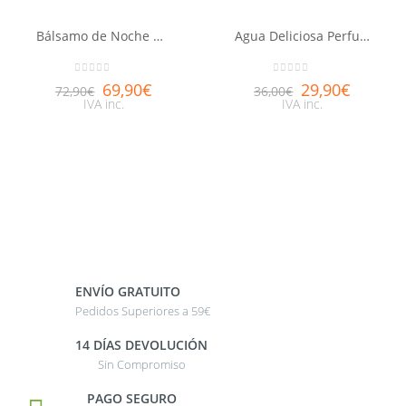
Bálsamo de Noche Nutri-Fortificante Nuxuriance® Gold 50ml
Agua Deliciosa Perfumada NUXE 100ml
0
out of 5
0
out of 5
69,90
€
29,90
€
72,90
€
36,00
€
IVA inc.
IVA inc.
ENVÍO GRATUITO
Pedidos Superiores a 59€
14 DÍAS DEVOLUCIÓN
Sin Compromiso
PAGO SEGURO