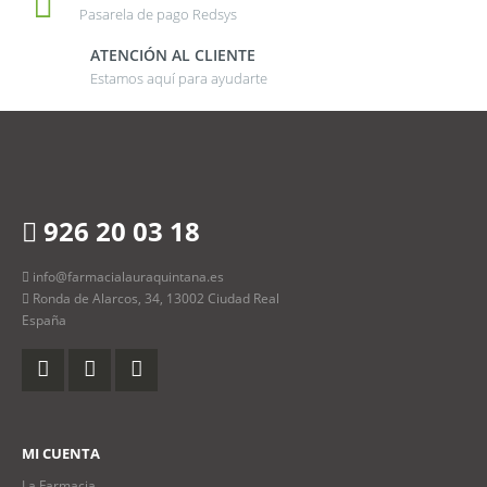
Pasarela de pago Redsys
ATENCIÓN AL CLIENTE
Estamos aquí para ayudarte
926 20 03 18
info@farmacialauraquintana.es
Ronda de Alarcos, 34, 13002 Ciudad Real
España
MI CUENTA
La Farmacia