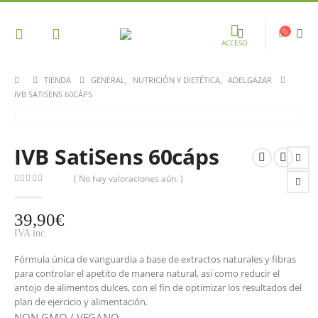
ACCESO
TIENDA
GENERAL
,
NUTRICIÓN Y DIETÉTICA
,
ADELGAZAR
IVB SATISENS 60CÁPS
IVB SatiSens 60cáps
( No hay valoraciones aún. )
0
out of 5
39,90
€
IVA inc.
Fórmula única de vanguardia a base de extractos naturales y fibras
para controlar el apetito de manera natural, así como reducir el
antojo de alimentos dulces, con el fin de optimizar los resultados del
plan de ejercicio y alimentación.
NON-GMO / VEGANO