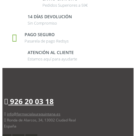
Pedidos Superiores a 59€
14 DÍAS DEVOLUCIÓN
Sin Compromiso
PAGO SEGURO
Pasarela de pago Redsys
ATENCIÓN AL CLIENTE
Estamos aquí para ayudarte
926 20 03 18
info@farmacialauraquintana.es
Ronda de Alarcos, 34, 13002 Ciudad Real
España