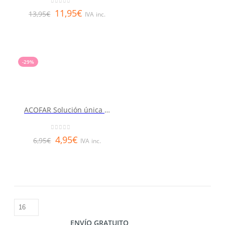
0
out of 5
11,95
€
13,95
€
IVA inc.
-29%
ACOFAR Solución única para todo tipo de lentes blandas 60 ml
0
out of 5
4,95
€
6,95
€
IVA inc.
ENVÍO GRATUITO