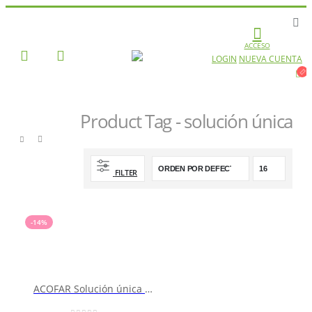
ACCESO
LOGIN
NUEVA CUENTA
Product Tag - solución única
TIENDA
PRODUCT TAG -
FILTER
SOLUCIÓN ÚNICA
-14%
ACOFAR Solución única para todo tipo de lentes blandas 2 X 250 ml