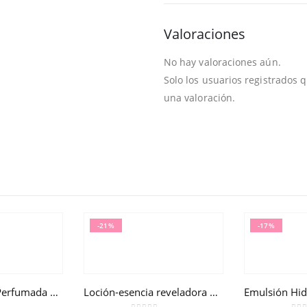
Valoraciones
No hay valoraciones aún.
Solo los usuarios registrados
una valoración.
-21%
-17%
Agua Deliciosa Perfumada NUXE 100ml
Loción-esencia reveladora de belleza Aquabella®