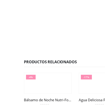
PRODUCTOS RELACIONADOS
-4%
-17%
Bálsamo de Noche Nutri-Fortificante Nuxuriance® Gold 50ml