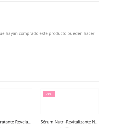
 que hayan comprado este producto pueden hacer
-3%
Emulsión Hidratante Reveladora de belleza Aquabella® 50ml
Sérum Nutri-Revitalizante Nuxuriance® Gold 30ml