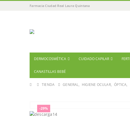
Farmacia Ciudad Real Laura Quintana
DERMOCOSMÉTICA
CUIDADO CAPILAR
FERT
CANASTILLAS BEBÉ
TIENDA
GENERAL
,
HIGIENE OCULAR
,
ÓPTICA
,
-29%