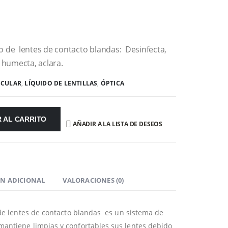
o de lentes de contacto blandas: Desinfecta,
, humecta, aclara.
OCULAR
,
LÍQUIDO DE LENTILLAS
,
ÓPTICA
 AL CARRITO
AÑADIR A LA LISTA DE DESEOS
N ADICIONAL
VALORACIONES (0)
 de lentes de contacto blandas es un sistema de
ntiene limpias y confortables sus lentes debido