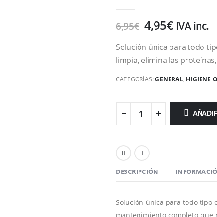
0
out of 5
4,95
€
IVA inc.
6,95
€
Solución única para todo tip
limpia, elimina las proteínas
CATEGORÍAS:
GENERAL
,
HIGIENE 
AÑADIR
DESCRIPCIÓN
INFORMACIÓ
Solución única para todo tipo
mantenimiento completo que ma