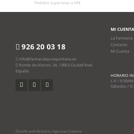
Pedidos Superiores a 59€
MI CUENT
La Farmacia
926 20 03 18
Contacto
Mi Cuenta
info@farmacialauraquintana.es
Ronda de Alarcos, 34, 13002 Ciudad Real
España
HORARIO I
L-V / 9:30AM
Sábados / 9
Diseño web Retrazos Agencia Creativa