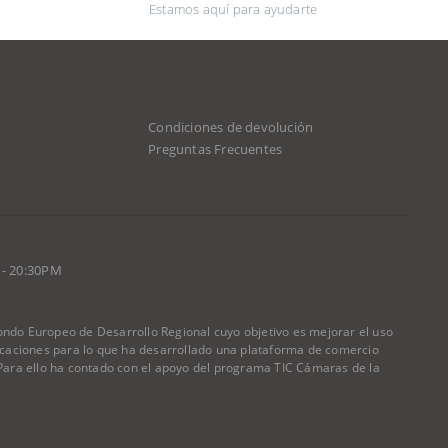
Estamos aquí para ayudarte
Condiciones de devolución
d
Preguntas Frecuentes
 - 20:30PM
do Europeo de Desarrollo Regional cuyo objetivo es mejorar el uso
nicaciones para lo que ha desarrollado una plataforma de comercio
) Para ello ha contado con el apoyo del programa TIC Cámaras de la