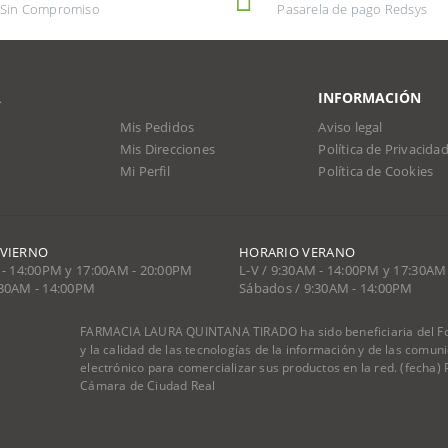
Sin Compromiso
Pasarela de pago Redsys
A
INFORMACIÓN
Mis Pedidos
Aviso legal
Mis Direcciones
Política de Privacida
Mi Perfil
Política de Cookies
NVIERNO
HORARIO VERANO
 - 14:00PM y 17:00AM - 20:00PM
L-V / 9:30AM - 14:00PM y 17:30AM
:30AM - 14:00PM
Sábados / 9:30AM - 14:00PM
FARMACIA LAURA QUINTANA TIRADO ha sido beneficiaria del Fon
y la calidad de las tecnologías de la información y de las comu
electrónico para comercializar sus productos en la red. (fecha
Cámara de Ciudad Real