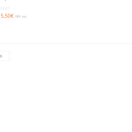
out of 5
5,50
€
IVA inc.