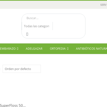
SERV
Y EMBARAZO
ADELGAZAR
ORTOPEDIA
ANTIBIÓTICOS NATUR
:
ORAL B SuperFloss 50 tiras de seda dental.