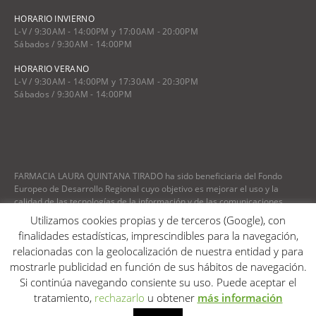
HORARIO INVIERNO
L-V / 9:30AM - 14:00PM y 17:00AM - 20:00PM
Sábados / 9:30AM - 14:00PM
HORARIO VERANO
L-V / 9:30AM - 14:00PM y 17:30AM - 20:30PM
Sábados / 9:30AM - 14:00PM
FARMACIA LAURA QUINTANA TIRADO ha sido beneficiaria del Fondo
Europeo de Desarrollo Regional cuyo objetivo es mejorar el uso y la
calidad de las tecnologías de la información y de las comunicaciones
para lo que ha desarrollado una plataforma de comercio electrónico
Utilizamos cookies propias y de terceros (Google), con
para comercializar sus productos en la red. (fecha) Para ello ha contado
finalidades estadísticas, imprescindibles para la navegación,
con el apoyo del programa TIC Cámaras de la Cámara de Ciudad Real
relacionadas con la geolocalización de nuestra entidad y para
mostrarle publicidad en función de sus hábitos de navegación.
Diseño web Retrazos Agencia Creativa
Si continúa navegando consiente su uso. Puede aceptar el
tratamiento,
rechazarlo
u obtener
más información