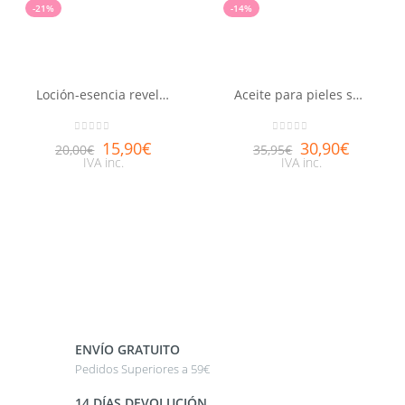
-21%
-14%
Loción-esencia reveladora de belleza Aquabella®
Aceite para pieles secas Huile prodigieuse® riche NUXE 100ml
0
out of 5
0
out of 5
15,90
€
30,90
€
20,00
€
35,95
€
IVA inc.
IVA inc.
ENVÍO GRATUITO
Pedidos Superiores a 59€
14 DÍAS DEVOLUCIÓN