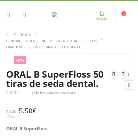
ACCESO
TIENDA
GENERAL
,
HIGIENE
,
HIGIENE BUCO-DENTAL
,
CEPILLOS
ORAL B SUPERFLOSS 50 TIRAS DE SEDA DENTAL.
-27%
ORAL B SuperFloss 50
tiras de seda dental.
( No hay valoraciones aún. )
0
out of 5
5,50
€
7,50
€
IVA inc.
ORAL B SuperFloss.