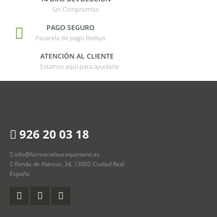
Sin Compromiso
PAGO SEGURO
Pasarela de pago Redsys
ATENCIÓN AL CLIENTE
Estamos aquí para ayudarte
926 20 03 18
info@farmacialauraquintana.es
Ronda de Alarcos, 34, 13002 Ciudad Real
España