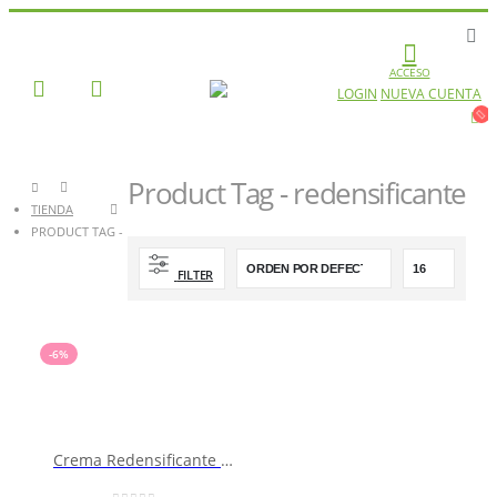
ACCESO
LOGIN
NUEVA CUENTA
Product Tag - redensificante
TIENDA
PRODUCT TAG -
REDENSIFICANTE
FILTER
-6%
Crema Redensificante Nutritiva LQ