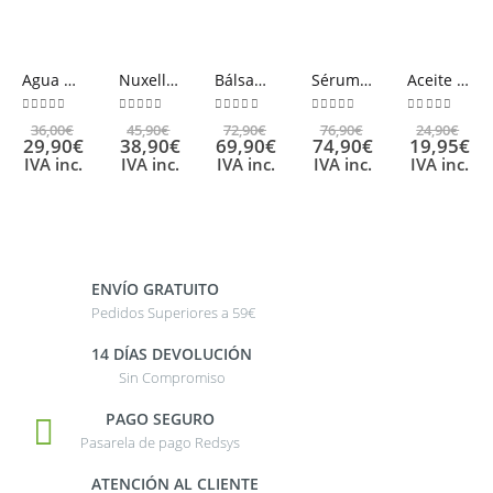
Agua Relajante Perfumada NUXE body 100ml
Nuxellence® Zona Contorno de Ojos 15ml
Bálsamo de Noche Nutri-Fortificante Nuxuriance® Gold 50ml
Sérum Nutri-Revitalizante Nuxuriance® Gold 30ml
Aceite seco Huile prodigieuse® NUXE 50ml
0
out of 5
0
out of 5
0
out of 5
0
out of 5
0
out of 5
36,00
€
45,90
€
72,90
€
76,90
€
24,90
€
29,90
€
38,90
€
69,90
€
74,90
€
19,95
€
IVA inc.
IVA inc.
IVA inc.
IVA inc.
IVA inc.
ENVÍO GRATUITO
Pedidos Superiores a 59€
14 DÍAS DEVOLUCIÓN
Sin Compromiso
PAGO SEGURO
Pasarela de pago Redsys
ATENCIÓN AL CLIENTE