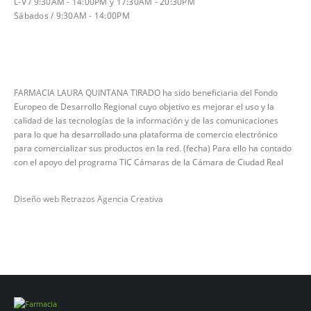
L-V / 9:30AM - 14:00PM y 17:30AM - 20:30PM
Sábados / 9:30AM - 14:00PM
FARMACIA LAURA QUINTANA TIRADO ha sido beneficiaria del Fondo
Europeo de Desarrollo Regional cuyo objetivo es mejorar el uso y la
calidad de las tecnologías de la información y de las comunicaciones
para lo que ha desarrollado una plataforma de comercio electrónico
para comercializar sus productos en la red. (fecha) Para ello ha contado
con el apoyo del programa TIC Cámaras de la Cámara de Ciudad Real
Diseño web Retrazos Agencia Creativa