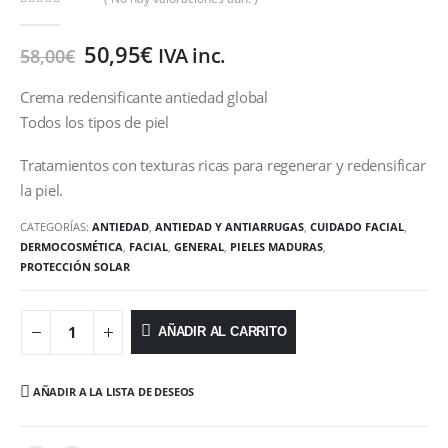
0
out of 5
50,95
€
IVA inc.
58,00
€
Crema redensificante antiedad global
Todos los tipos de piel
Tratamientos con texturas ricas para regenerar y redensificar
la piel.
CATEGORÍAS:
ANTIEDAD
,
ANTIEDAD Y ANTIARRUGAS
,
CUIDADO FACIAL
,
DERMOCOSMÉTICA
,
FACIAL
,
GENERAL
,
PIELES MADURAS
,
PROTECCIÓN SOLAR
AÑADIR AL CARRITO
AÑADIR A LA LISTA DE DESEOS