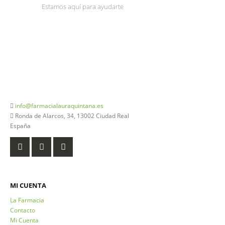
Estamos aquí para ayudarte
926 20 03 18
info@farmacialauraquintana.es
Ronda de Alarcos, 34, 13002 Ciudad Real
España
MI CUENTA
La Farmacia
Contacto
Mi Cuenta