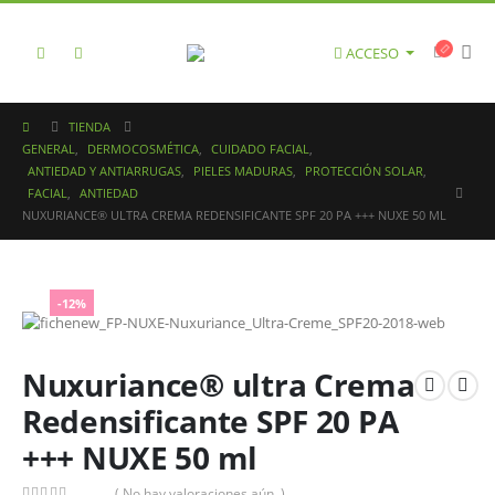
ACCESO
TIENDA
GENERAL
,
DERMOCOSMÉTICA
,
CUIDADO FACIAL
,
ANTIEDAD Y ANTIARRUGAS
,
PIELES MADURAS
,
PROTECCIÓN SOLAR
,
FACIAL
,
ANTIEDAD
NUXURIANCE® ULTRA CREMA REDENSIFICANTE SPF 20 PA +++ NUXE 50 ML
-12%
Nuxuriance® ultra Crema
Redensificante SPF 20 PA
+++ NUXE 50 ml
( No hay valoraciones aún. )