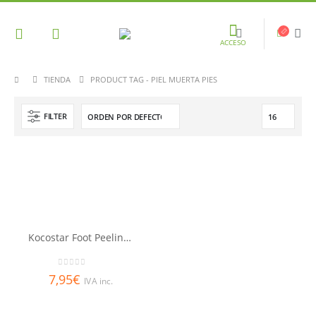
ACCESO
TIENDA
PRODUCT TAG -
PIEL MUERTA PIES
FILTER
Kocostar Foot Peeling Pack
0
out of 5
7,95
€
IVA inc.