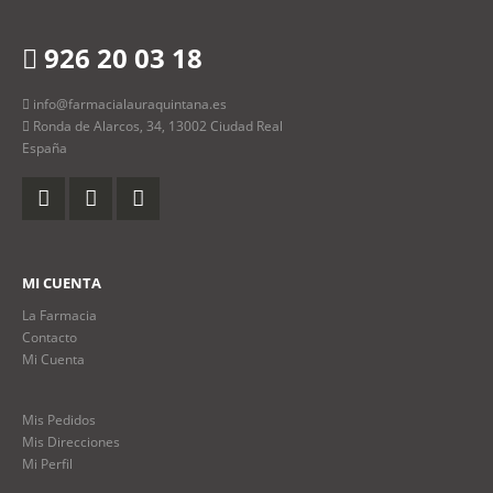
926 20 03 18
info@farmacialauraquintana.es
Ronda de Alarcos, 34, 13002 Ciudad Real
España
MI CUENTA
La Farmacia
Contacto
Mi Cuenta
Mis Pedidos
Mis Direcciones
Mi Perfil