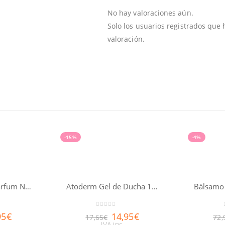
No hay valoraciones aún.
Solo los usuarios registrados qu
valoración.
-15%
-4%
Prodigieux® le parfum NUXE 50ml
Atoderm Gel de Ducha 1 Litro
0
out of 5
95
€
14,95
€
17,65
€
72,
IVA inc.