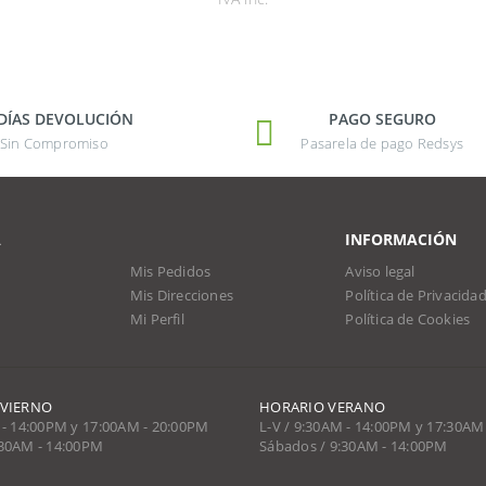
 DÍAS DEVOLUCIÓN
PAGO SEGURO
Sin Compromiso
Pasarela de pago Redsys
A
INFORMACIÓN
Mis Pedidos
Aviso legal
Mis Direcciones
Política de Privacida
Mi Perfil
Política de Cookies
NVIERNO
HORARIO VERANO
 - 14:00PM y 17:00AM - 20:00PM
L-V / 9:30AM - 14:00PM y 17:30AM
:30AM - 14:00PM
Sábados / 9:30AM - 14:00PM