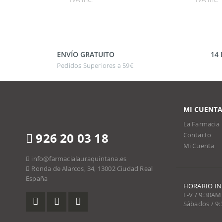
ENVÍO GRATUITO
14
Pedidos Superiores a 59€
MI CUENT
La Farmacia
926 20 03 18
Contacto
Mi Cuenta
info@farmacialauraquintana.es
Ronda de Alarcos, 34, 13002 Ciudad Real
España
HORARIO I
L-V / 9:30AM
Sábados / 9