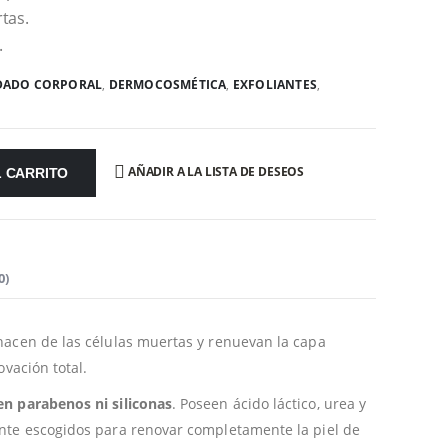
tas.
.
DADO CORPORAL
,
DERMOCOSMÉTICA
,
EXFOLIANTES
,
AÑADIR A LA LISTA DE DESEOS
L CARRITO
0)
acen de las células muertas y renuevan la capa
ovación total.
en parabenos ni siliconas
. Poseen ácido láctico, urea y
nte escogidos para renovar completamente la piel de