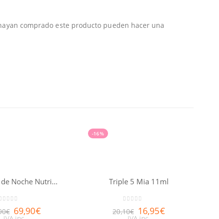
e hayan comprado este producto pueden hacer una
-16%
Bálsamo de Noche Nutri-Fortificante Nuxuriance® Gold 50ml
Triple 5 Mia 11ml
0
out of 5
0
out of 5
69,90
€
16,95
€
90
€
20,10
€
IVA inc.
IVA inc.