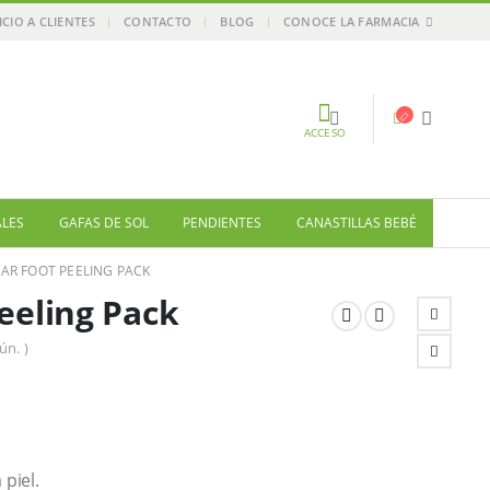
ICIO A CLIENTES
CONTACTO
BLOG
CONOCE LA FARMACIA
ACCESO
ALES
GAFAS DE SOL
PENDIENTES
CANASTILLAS BEBÉ
AR FOOT PEELING PACK
eeling Pack
ún. )
 piel.