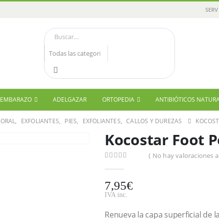
SERV
Y EMBARAZO
ADELGAZAR
ORTOPEDIA
ANTIBIÓTICOS NATUR
PORAL
,
EXFOLIANTES
,
PIES
,
EXFOLIANTES
,
CALLOS Y DUREZAS
KOCOST
Kocostar Foot P
( No hay valoraciones a
0
out of 5
7,95
€
IVA inc.
Renueva la capa superficial de la