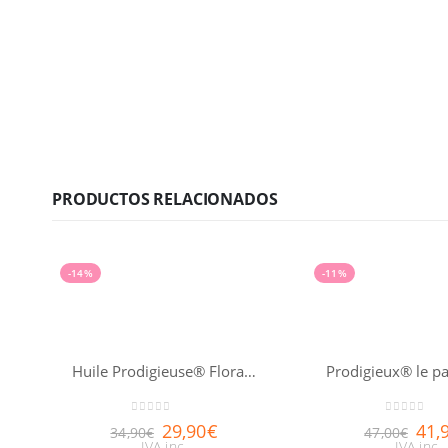
PRODUCTOS RELACIONADOS
-14%
-11%
Huile Prodigieuse® Florale NUXE 100ml
0
out of 5
0
out of 5
29,90
€
41,
34,90
€
47,00
€
IVA inc.
IVA inc.