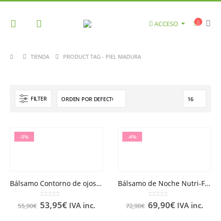
ACCESO
TIENDA
PRODUCT TAG -
PIEL MADURA
FILTER
-3%
-4%
Bálsamo Contorno de ojos Luminosidad Nuxuriance® Gold 15ml
Bálsamo de Noche Nutri-Fortificante Nuxuriance® Gold 50ml
0
out of 5
0
out of 5
53,95
€
69,90
€
IVA inc.
IVA inc.
55,90
€
72,90
€