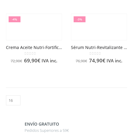
-4%
-3%
Crema Aceite Nutri-Fortificante Nuxuriance® Gold 50ml
Sérum Nutri-Revitalizante Nuxuriance® Gold 30ml
0
out of 5
0
out of 5
69,90
€
74,90
€
IVA inc.
IVA inc.
72,90
€
76,90
€
ENVÍO GRATUITO
Pedidos Superiores a 59€