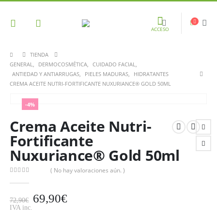
ACCESO
TIENDA
GENERAL
,
DERMOCOSMÉTICA
,
CUIDADO FACIAL
,
ANTIEDAD Y ANTIARRUGAS
,
PIELES MADURAS
,
HIDRATANTES
CREMA ACEITE NUTRI-FORTIFICANTE NUXURIANCE® GOLD 50ML
-4%
Crema Aceite Nutri-
Fortificante
Nuxuriance® Gold 50ml
( No hay valoraciones aún. )
0
out of 5
69,90
€
72,90
€
IVA inc.