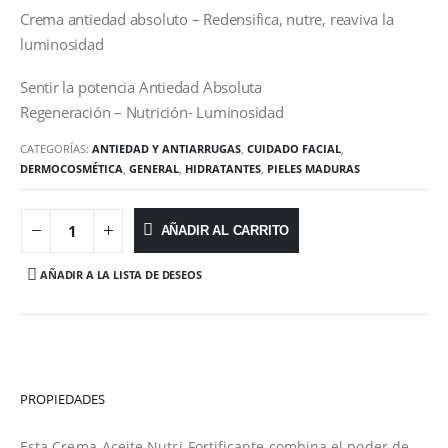
Crema antiedad absoluto – Redensifica, nutre, reaviva la
luminosidad
Sentir la potencia Antiedad Absoluta
Regeneración – Nutrición- Luminosidad
CATEGORÍAS:
ANTIEDAD Y ANTIARRUGAS
,
CUIDADO FACIAL
,
DERMOCOSMÉTICA
,
GENERAL
,
HIDRATANTES
,
PIELES MADURAS
AÑADIR AL CARRITO
AÑADIR A LA LISTA DE DESEOS
PROPIEDADES
Esta Crema-Aceite Nutri-Fortificante combina el poder de