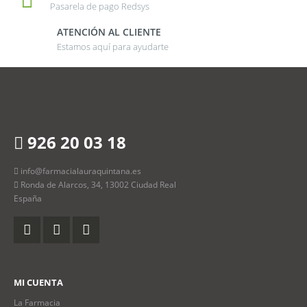
Pasarela de pago Redsys
ATENCIÓN AL CLIENTE
Estamos aquí para ayudarte
926 20 03 18
info@farmacialauraquintana.es
Ronda de Alarcos, 34, 13002 Ciudad Real
España
MI CUENTA
La Farmacia