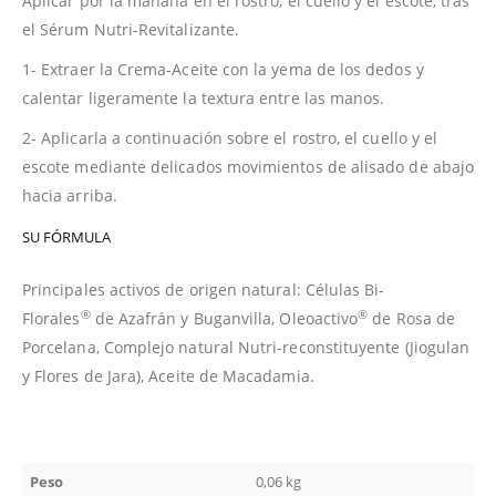
Aplicar por la mañana en el rostro, el cuello y el escote, tras
el Sérum Nutri-Revitalizante.
1- Extraer la Crema-Aceite con la yema de los dedos y
calentar ligeramente la textura entre las manos.
2- Aplicarla a continuación sobre el rostro, el cuello y el
escote mediante delicados movimientos de alisado de abajo
hacia arriba.
SU FÓRMULA
Principales activos de origen natural: Células Bi-
®
®
Florales
de Azafrán y Buganvilla, Oleoactivo
de Rosa de
Porcelana, Complejo natural Nutri-reconstituyente (Jiogulan
y Flores de Jara), Aceite de Macadamia.
Peso
0,06 kg