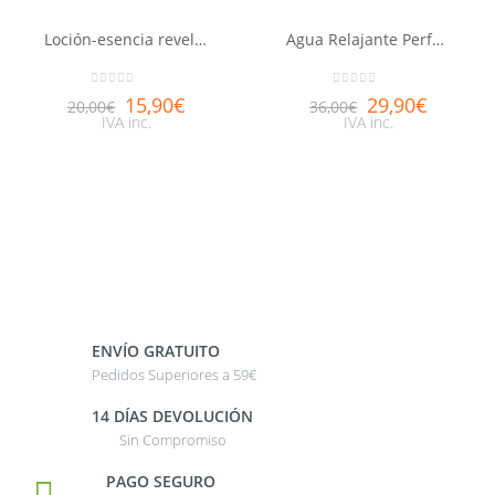
Loción-esencia reveladora de belleza Aquabella®
Agua Relajante Perfumada NUXE body 100ml
0
out of 5
0
out of 5
15,90
€
29,90
€
20,00
€
36,00
€
IVA inc.
IVA inc.
ENVÍO GRATUITO
Pedidos Superiores a 59€
14 DÍAS DEVOLUCIÓN
Sin Compromiso
PAGO SEGURO