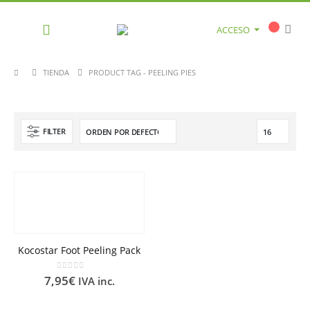
ACCESO
TIENDA
PRODUCT TAG -
PEELING PIES
FILTER
Kocostar Foot Peeling Pack
0
out of 5
7,95
€
IVA inc.