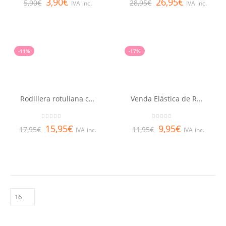
3,90
€
26,95
€
5,90
€
28,95
€
IVA inc.
IVA inc.
-11%
-17%
Rodillera rotuliana con banda infrapatelar FARMALASTIC Talla G
Venda Elástica de Rodilla REHABMEDIC Talla Única
0
out of 5
0
out of 5
15,95
€
9,95
€
17,95
€
11,95
€
IVA inc.
IVA inc.