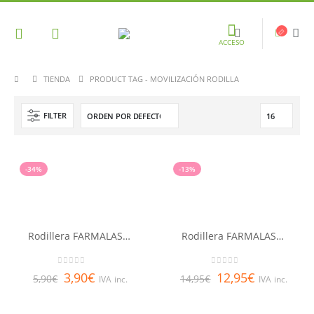
ACCESO
TIENDA
PRODUCT TAG -
MOVILIZACIÓN RODILLA
FILTER
-34%
-13%
Rodillera FARMALASTIC Talla E
Rodillera FARMALASTIC Talla G
0
out of 5
0
out of 5
3,90
€
12,95
€
5,90
€
14,95
€
IVA inc.
IVA inc.