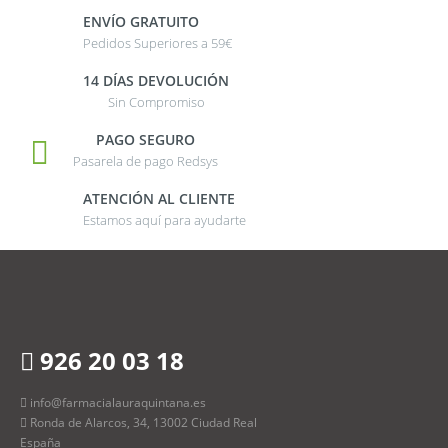
ENVÍO GRATUITO
Pedidos Superiores a 59€
14 DÍAS DEVOLUCIÓN
Sin Compromiso
PAGO SEGURO
Pasarela de pago Redsys
ATENCIÓN AL CLIENTE
Estamos aquí para ayudarte
926 20 03 18
info@farmacialauraquintana.es
Ronda de Alarcos, 34, 13002 Ciudad Real
España