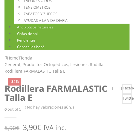
TAPONES OÍDOS
TENSIÓMETROS
ZAPATOS Y ZUECOS
AYUDAS A LA VIDA DIARIA
Antibióticos naturales
Gafas de sol
Pendientes
Canastillas bebé
Home
Tienda
General
,
Productos Ortopédicos
,
Lesiones
,
Rodilla
Rodillera FARMALASTIC Talla E
-34%
Rodillera FARMALASTIC
Faceb
Talla E
Twitte
( No hay valoraciones aún. )
0
out of 5
3,90
€
IVA inc.
5,90
€