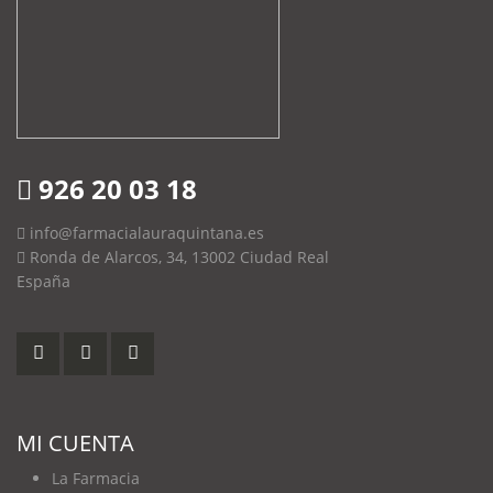
926 20 03 18
info@farmacialauraquintana.es
Ronda de Alarcos, 34, 13002 Ciudad Real
España
MI CUENTA
La Farmacia