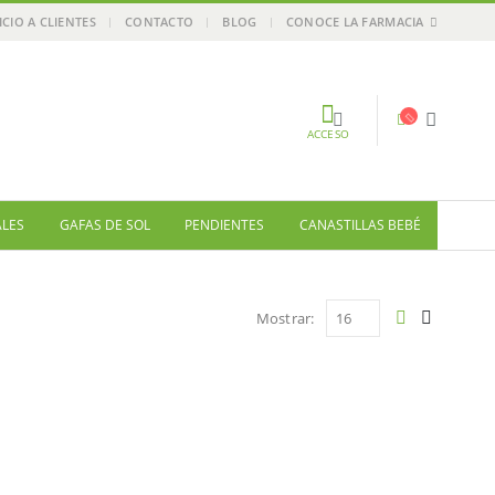
ICIO A CLIENTES
CONTACTO
BLOG
CONOCE LA FARMACIA
ACCESO
ALES
GAFAS DE SOL
PENDIENTES
CANASTILLAS BEBÉ
Mostrar: