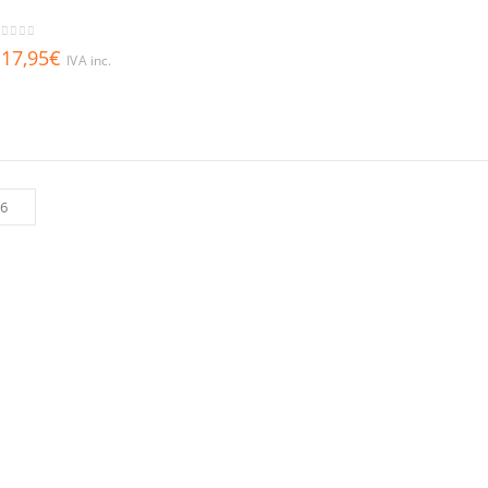
out of 5
17,95
€
IVA inc.