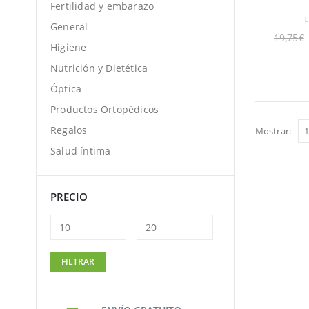
Fertilidad y embarazo
General
0
19,75
€
Higiene
Nutrición y Dietética
Óptica
Productos Ortopédicos
Regalos
Mostrar:
Salud íntima
PRECIO
Precio
Precio
FILTRAR
mínimo
máximo