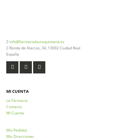
926 20 03 18
info@farmacialauraquintana.es
Ronda de Alarcos, 34, 13002 Ciudad Real
España
MI CUENTA
La Farmacia
Contacto
Mi Cuenta
Mis Pedidos
Mis Direcciones