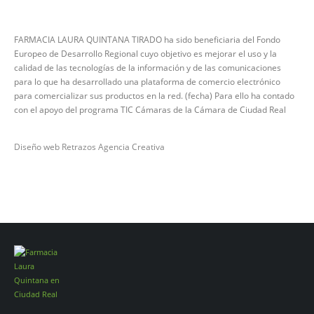
FARMACIA LAURA QUINTANA TIRADO ha sido beneficiaria del Fondo
Europeo de Desarrollo Regional cuyo objetivo es mejorar el uso y la
calidad de las tecnologías de la información y de las comunicaciones
para lo que ha desarrollado una plataforma de comercio electrónico
para comercializar sus productos en la red. (fecha) Para ello ha contado
con el apoyo del programa TIC Cámaras de la Cámara de Ciudad Real
Diseño web Retrazos Agencia Creativa