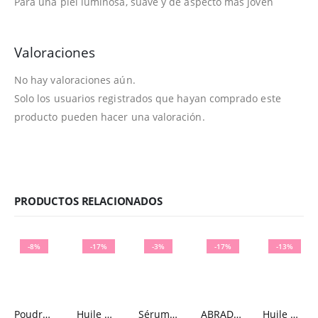
Para una piel luminosa, suave y de aspecto más joven
Valoraciones
No hay valoraciones aún.
Solo los usuarios registrados que hayan comprado este
producto pueden hacer una valoración.
PRODUCTOS RELACIONADOS
-8%
-17%
-3%
-17%
-13%
Poudre Éclat Prodigieux® NUXE 25g
Huile prodigieuse® or NUXE 50ml
Sérum Nutri-Revitalizante Nuxuriance® Gold 30ml
ABRADERMOL Crema Microdermoabrasión 50 ml
Huile prodigieuse® or NUXE 100ml