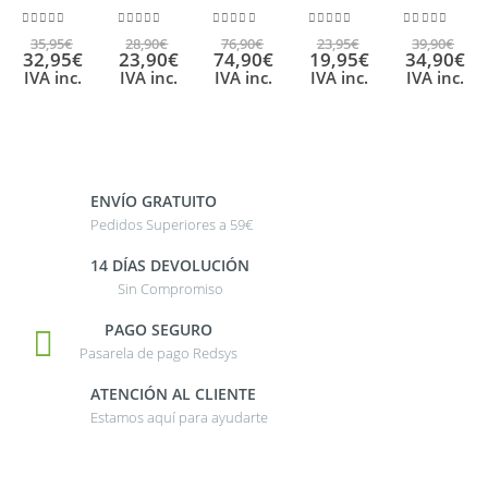
0
out of 5
0
out of 5
0
out of 5
0
out of 5
0
out of 5
35,95
€
28,90
€
76,90
€
23,95
€
39,90
€
32,95
€
23,90
€
74,90
€
19,95
€
34,90
€
IVA inc.
IVA inc.
IVA inc.
IVA inc.
IVA inc.
ENVÍO GRATUITO
Pedidos Superiores a 59€
14 DÍAS DEVOLUCIÓN
Sin Compromiso
PAGO SEGURO
Pasarela de pago Redsys
ATENCIÓN AL CLIENTE
Estamos aquí para ayudarte