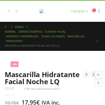
ACCESO
TIENDA
GENERAL
,
DERMOCOSMÉTICA
,
CUIDADO FACIAL
,
ANTIEDAD Y ANTIARRUGAS
,
TODAS LAS EDADES
,
MASCARILLAS
,
HIDRATANTES
MASCARILLA HIDRATANTE FACIAL NOCHE LQ
-9%
Mascarilla Hidratante
Facial Noche LQ
( No hay valoraciones aún. )
0
out of 5
17,95
€
IVA inc.
19,75
€