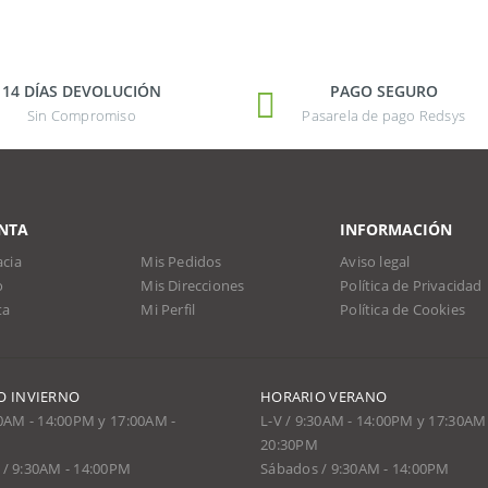
14 DÍAS DEVOLUCIÓN
PAGO SEGURO
Sin Compromiso
Pasarela de pago Redsys
NTA
INFORMACIÓN
cia
Mis Pedidos
Aviso legal
o
Mis Direcciones
Política de Privacidad
ta
Mi Perfil
Política de Cookies
O INVIERNO
HORARIO VERANO
30AM - 14:00PM y 17:00AM -
L-V / 9:30AM - 14:00PM y 17:30AM 
20:30PM
/ 9:30AM - 14:00PM
Sábados / 9:30AM - 14:00PM