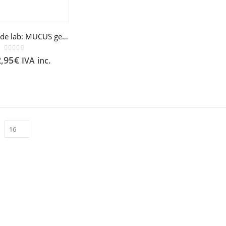
Cumlaude lab: MUCUS gel lubricante 30 ml
0
out of 5
2,95
€
IVA inc.