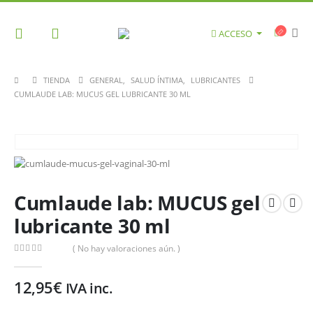
ACCESO
TIENDA
GENERAL
,
SALUD ÍNTIMA
,
LUBRICANTES
CUMLAUDE LAB: MUCUS GEL LUBRICANTE 30 ML
Cumlaude lab: MUCUS gel
lubricante 30 ml
( No hay valoraciones aún. )
0
out of 5
12,95
€
IVA inc.