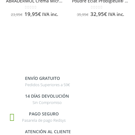
ABRADERMOL Crema Microdermoabrasión 50 ml
Poudre Éclat Prodigieux® NUXE 25g
0
out of 5
0
out of 5
19,95
€
32,95
€
IVA inc.
IVA inc.
23,95
€
35,95
€
ENVÍO GRATUITO
Pedidos Superiores a 59€
14 DÍAS DEVOLUCIÓN
Sin Compromiso
PAGO SEGURO
Pasarela de pago Redsys
ATENCIÓN AL CLIENTE