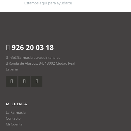
Estamos aquí para ayudarte
926 20 03 18
info@farmacialauraquintana.es
Ronda de Alarcos, 34, 13002 Ciudad Real
España
MI CUENTA
La Farmacia
Contacto
Mi Cuenta