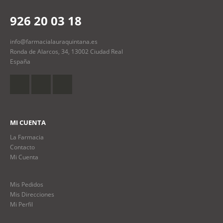
926 20 03 18
info@farmacialauraquintana.es
Ronda de Alarcos, 34, 13002 Ciudad Real
España
MI CUENTA
La Farmacia
Contacto
Mi Cuenta
Mis Pedidos
Mis Direcciones
Mi Perfil