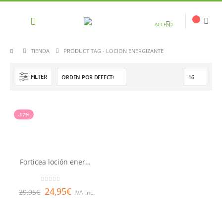
ACCESO
TIENDA
PRODUCT TAG -
LOCION ENERGIZANTE
FILTER
-17%
Forticea loción energizante 100 ml RENE FURTERER
0
out of 5
24,95
€
29,95
€
IVA inc.