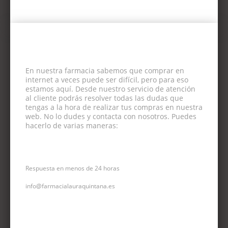
En nuestra farmacia sabemos que comprar en
internet a veces puede ser difícil, pero para eso
estamos aquí. Desde nuestro servicio de atención
al cliente podrás resolver todas las dudas que
tengas a la hora de realizar tus compras en nuestra
web. No lo dudes y contacta con nosotros. Puedes
hacerlo de varias maneras:
CORREO ELECTRÓNICO
Respuesta en menos de 24 horas
info@farmacialauraquintana.es
CONSULTA TELEFÓNICA