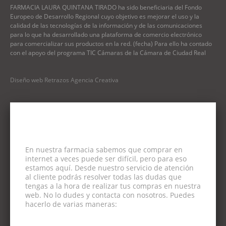
FARMACIA LAURA QUINTANA TIRADO ha sido beneficiaria del Fondo
Europeo de Desarrollo Regional cuyo objetivo es mejorar el uso y la
calidad de las tecnologías de la información y de las comunicaciones
para lo que ha desarrollado una plataforma de comercio electrónico
para comercializar sus productos en la red. (fecha) Para ello ha contado
con el apoyo del programa TIC Cámaras de la Cámara de Ciudad Real
Diseño web Retrazos Agencia Creativa
En nuestra farmacia sabemos que comprar en
internet a veces puede ser difícil, pero para eso
estamos aquí. Desde nuestro servicio de atención
al cliente podrás resolver todas las dudas que
tengas a la hora de realizar tus compras en nuestra
web. No lo dudes y contacta con nosotros. Puedes
hacerlo de varias maneras: