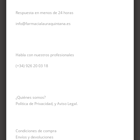
CORREO ELECTRÓNICO
Respuesta en menos de 24 horas
info@farmacialauraquintana.es
CONSULTA TELEFÓNICA
Habla con nuestros profesionales
(+34)
926 20 03 18
INFORMACIÓN
¿Quiénes somos?
Política de Privacidad, y Aviso Legal.
Condiciones de compra
Envíos y devoluciones