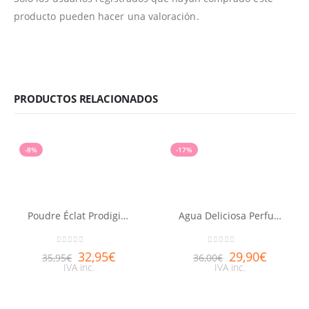
producto pueden hacer una valoración.
PRODUCTOS RELACIONADOS
-8%
-17%
Poudre Éclat Prodigieux® NUXE 25g
Agua Deliciosa Perfumada NUXE 100ml
0
out of 5
0
out of 5
32,95
€
29,90
€
35,95
€
36,00
€
IVA inc.
IVA inc.