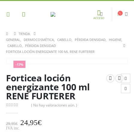
ACCESO
TIENDA
GENERAL
,
DERMOCOSMÉTICA
,
CABELLO
,
PÉRDIDA DENSIDAD
,
HIGIENE
,
CABELLO
,
PÉRDIDA DENSIDAD
FORTICEA LOCIÓN ENERGIZANTE 100 ML RENE FURTERER
-17%
Forticea loción
energizante 100 ml
RENE FURTERER
( No hay valoraciones aún. )
0
out of 5
24,95
€
29,95
€
IVA inc.