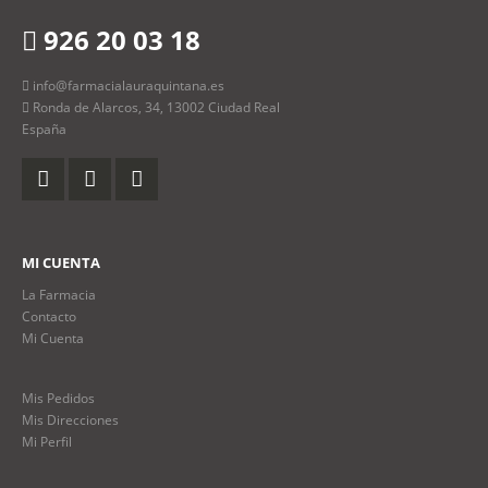
926 20 03 18
info@farmacialauraquintana.es
Ronda de Alarcos, 34, 13002 Ciudad Real
España
MI CUENTA
La Farmacia
Contacto
Mi Cuenta
Mis Pedidos
Mis Direcciones
Mi Perfil