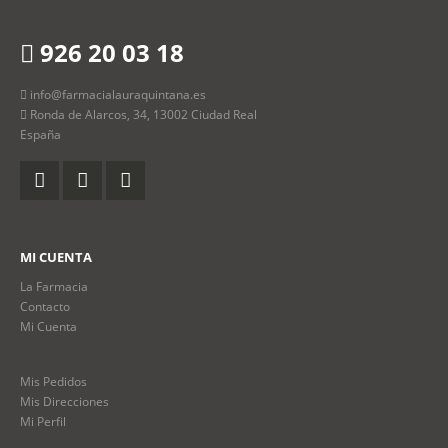
926 20 03 18
info@farmacialauraquintana.es
Ronda de Alarcos, 34, 13002 Ciudad Real
España
MI CUENTA
La Farmacia
Contacto
Mi Cuenta
Mis Pedidos
Mis Direcciones
Mi Perfil