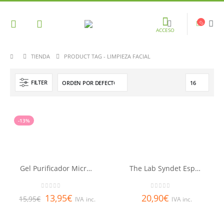
ACCESO
TIENDA
PRODUCT TAG -
LIMPIEZA FACIAL
FILTER
-13%
Gel Purificador Micro-exfoliante de uso diario Aquabella® 150ml
The Lab Syndet Espumoso Limpiador 150 ml
0
out of 5
0
out of 5
13,95
€
20,90
€
15,95
€
IVA inc.
IVA inc.