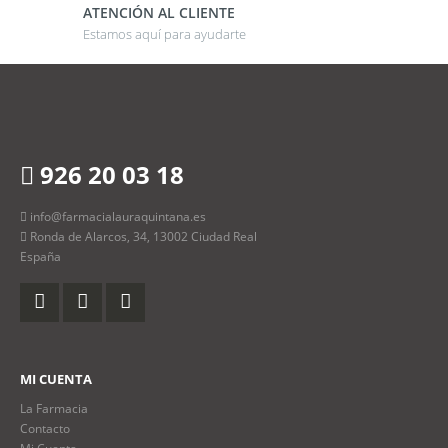
ATENCIÓN AL CLIENTE
Estamos aquí para ayudarte
926 20 03 18
info@farmacialauraquintana.es
Ronda de Alarcos, 34, 13002 Ciudad Real
España
MI CUENTA
La Farmacia
Contacto
Mi Cuenta