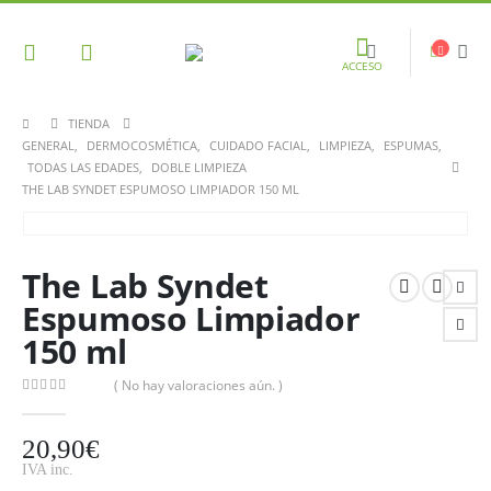
ACCESO
TIENDA
GENERAL
,
DERMOCOSMÉTICA
,
CUIDADO FACIAL
,
LIMPIEZA
,
ESPUMAS
,
TODAS LAS EDADES
,
DOBLE LIMPIEZA
THE LAB SYNDET ESPUMOSO LIMPIADOR 150 ML
The Lab Syndet
Espumoso Limpiador
150 ml
( No hay valoraciones aún. )
0
out of 5
20,90
€
IVA inc.