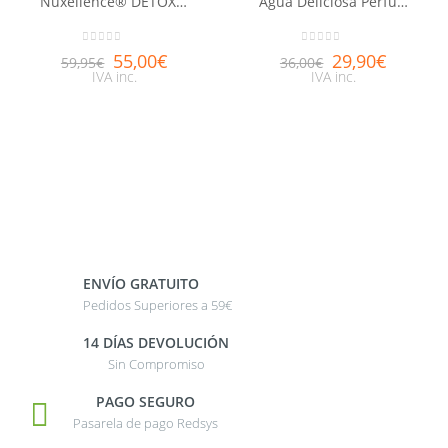
Nuxellence® DETOX 50ml
Agua Deliciosa Perfumada NUXE 100ml
0
out of 5
0
out of 5
55,00
€
29,90
€
59,95
€
36,00
€
IVA inc.
IVA inc.
ENVÍO GRATUITO
Pedidos Superiores a 59€
14 DÍAS DEVOLUCIÓN
Sin Compromiso
PAGO SEGURO
Pasarela de pago Redsys